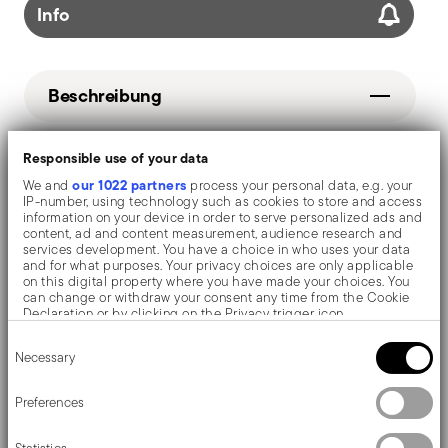
Info
Beschreibung
Responsible use of your data
Sambonet 1965 Vintage Quarzo Nero Pfanne - Rund
our 1022 partners
We and
process your personal data, e.g. your
IP-number, using technology such as cookies to store and access
information on your device in order to serve personalized ads and
content, ad and content measurement, audience research and
Details
services development. You have a choice in who uses your data
and for what purposes. Your privacy choices are only applicable
Sambonet
on this digital property where you have made your choices. You
Ma
ß
e
can change or withdraw your consent any time from the Cookie
1965 Vintage Quarzo Nero
Declaration or by clicking on the Privacy trigger icon.
Aluminium, Edelstahl rostfrei
6,3000 dm³
Consent
If you allow, we would also like to:
Pflege- und Sicherheitsinformationen
Grün
Necessary
Selection
Collect information about your geographical location
51014G20_vg
which can be accurate to within several meters
Identify your device by actively scanning it for specific
Lieferung und Rücksendung
2016
Preferences
characteristics (fingerprinting)
11.07.2019
Find out more about how your personal data is processed and set
Kostenloser Versand
ab 69,90 € (Italien, EU und