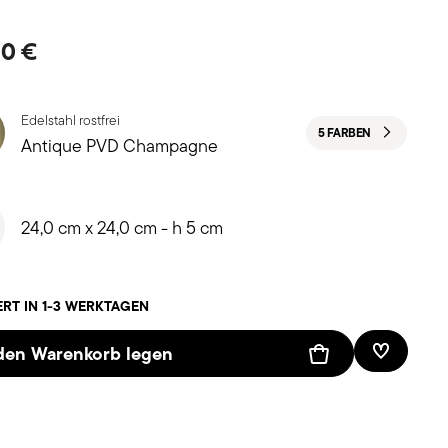
50 €
Edelstahl rostfrei
5 FARBEN
Antique PVD Champagne
24,0 cm x 24,0 cm - h 5 cm
ERT IN 1-3 WERKTAGEN
 den Warenkorb legen
Add To W