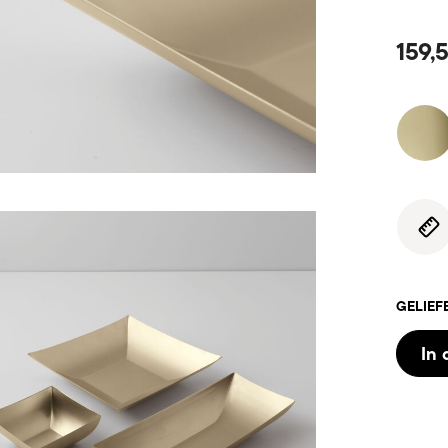
159,
GELIEF
In