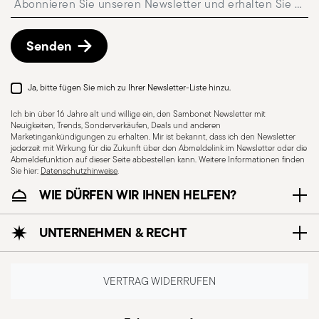
Kostenlose Rückgabe innerhalb von 30 Tagen
ab
Versand-/Rechnungsdatum gemäß der auf der
Rückgaberichtlinien-Seite
beschriebenen
Senden
Vorgehensweise.
Ja, bitte fügen Sie mich zu Ihrer Newsletter-Liste hinzu.
Ich bin über 16 Jahre alt und willige ein, den Sambonet Newsletter mit
Neuigkeiten, Trends, Sonderverkäufen, Deals und anderen
Marketingankündigungen zu erhalten. Mir ist bekannt, dass ich den Newsletter
jederzeit mit Wirkung für die Zukunft über den Abmeldelink im Newsletter oder die
Abmeldefunktion auf dieser Seite abbestellen kann. Weitere Informationen finden
Sie hier:
Datenschutzhinweise
.
WIE DÜRFEN WIR IHNEN HELFEN?
Spülmaschinenfest
UNTERNEHMEN & RECHT
CUTLERY - Besteck muss mit Sorgfalt verwendet
und gehandhabt werden. Hier sind einige
VERTRAG WIDERRUFEN
Richtlinien für den sicheren Gebrauch.
Sachgemäße Verwendung: Jedes Besteckteil ist