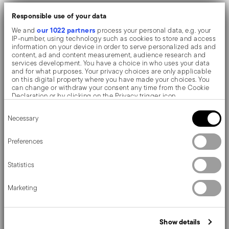
Anlässe.
Responsible use of your data
Hergestellt aus rostfreiem Stahl. Länge 18 cm.
our 1022 partners
We and
process your personal data, e.g. your
IP-number, using technology such as cookies to store and access
Einfach zu reinigen und spülmaschinenfest.
information on your device in order to serve personalized ads and
content, ad and content measurement, audience research and
services development. You have a choice in who uses your data
Die Oberfläche mit Spiegeleffekt unterstreicht die hohe
and for what purposes. Your privacy choices are only applicable
on this digital property where you have made your choices. You
Qualität des Edelstahls, und hebt Formen und Design
can change or withdraw your consent any time from the Cookie
Declaration or by clicking on the Privacy trigger icon.
hervor. Die Oberflächen werden mit Zusätzen und
Consent
If you allow, we would also like to:
mechanischen Bürsten aus verschiedenen Materialien
Necessary
Selection
Collect information about your geographical location
which can be accurate to within several meters
poliert, die den Edelstahl glätten und ihm einen hohen
Identify your device by actively scanning it for specific
Preferences
characteristics (fingerprinting)
Glanz verleihen. Die Reflexionen bereichern das Objekt
Find out more about how your personal data is processed and set
Statistics
details section
und machen es noch wertvoller.
your preferences in the
.
We use cookies to personalise content and ads, to provide social
Marketing
media features and to analyse our traffic. We also share
information about your use of our site with our social media,
advertising and analytics partners who may combine it with other
Details
information that you’ve provided to them or that they’ve collected
Show details
from your use of their services.