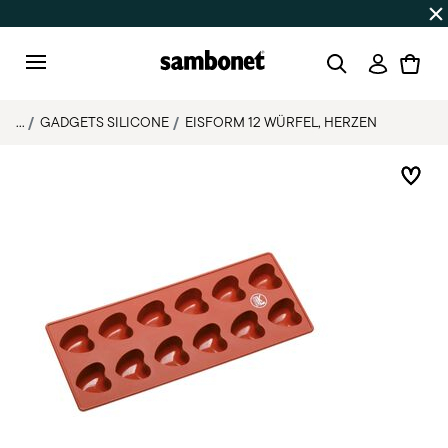
SOMMER-SALE
Bis zu 50% Rabatt | Bestellungen 7.–16. Aug
Anmeld
Menu
...
GADGETS SILICONE
EISFORM 12 WÜRFEL, HERZEN
Add 