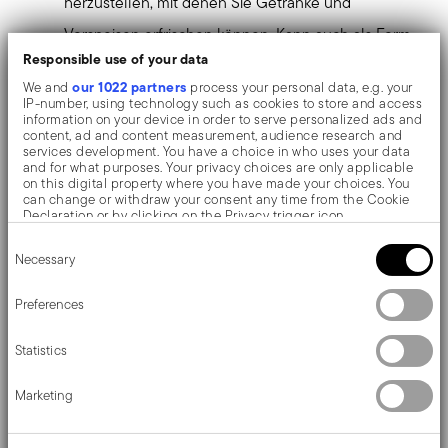
herzustellen, mit denen Sie Getränke und
Vorspeisen erfrischen können. Kann auch als Form
Responsible use of your data
für Pralinen oder andere Süßigkeiten verwendet
our 1022 partners
We and
process your personal data, e.g. your
werden.
IP-number, using technology such as cookies to store and access
information on your device in order to serve personalized ads and
Sicher und geruchlos, verändert nicht die
content, ad and content measurement, audience research and
services development. You have a choice in who uses your data
organoleptischen Eigenschaften von
and for what purposes. Your privacy choices are only applicable
on this digital property where you have made your choices. You
Lebensmitteln. Dank seiner Flexibilität lassen sich
can change or withdraw your consent any time from the Cookie
Declaration or by clicking on the Privacy trigger icon.
die Würfel leicht entnehmen.
Consent
If you allow, we would also like to:
Aus Silikon gefertigt, hält er Temperaturen von
Necessary
Selection
Collect information about your geographical location
which can be accurate to within several meters
-40°C bis über +200°C stand, ohne die Farbe zu
Identify your device by actively scanning it for specific
Preferences
characteristics (fingerprinting)
verlieren oder sich zu verformen.
Find out more about how your personal data is processed and set
Statistics
details section
your preferences in the
.
Einfach zu reinigen und spülmaschinenfest.
We use cookies to personalise content and ads, to provide social
Abmessungen: 23 x 9,5 cm. Höhe: 2,5 cm.
Marketing
media features and to analyse our traffic. We also share
information about your use of our site with our social media,
advertising and analytics partners who may combine it with other
information that you’ve provided to them or that they’ve collected