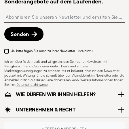
Sonderangebote auf dem Laufenden.
Abholstation möglich und kann beim Checkout
ausgewählt werden.
Insert your email to register for the newsletters
Kostenlose Rückgabe innerhalb von 30 Tagen
ab
Versand-/Rechnungsdatum gemäß der auf der
Rückgaberichtlinien-Seite
beschriebenen
Senden
Vorgehensweise.
Ja, bitte fügen Sie mich zu Ihrer Newsletter-Liste hinzu.
Spülmaschinenfest
Ich bin über 16 Jahre alt und willige ein, den Sambonet Newsletter mit
Neuigkeiten, Trends, Sonderverkäufen, Deals und anderen
Marketingankündigungen zu erhalten. Mir ist bekannt, dass ich den Newsletter
jederzeit mit Wirkung für die Zukunft über den Abmeldelink im Newsletter oder die
UTENSILS - Küchenutensilien sind zwar für die
Abmeldefunktion auf dieser Seite abbestellen kann. Weitere Informationen finden
Zubereitung von Mahlzeiten unverzichtbar,
Sie hier:
Datenschutzhinweise
.
müssen aber mit Sorgfalt verwendet werden, um
WIE DÜRFEN WIR IHNEN HELFEN?
Sicherheit zu gewährleisten und Unfälle zu
vermeiden. Im Folgenden finden Sie einige
UNTERNEHMEN & RECHT
allgemeine Sicherheitshinweise für die
Verwendung von Küchenutensilien: