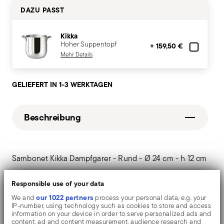
DAZU PASST
Kikka
Hoher Suppentopf
+ 159,50 €
Mehr Details
GELIEFERT IN 1-3 WERKTAGEN
Beschreibung
Sambonet Kikka Dampfgarer - Rund - Ø 24 cm - h 12 cm
Die Oberfläche mit Spiegeleffekt unterstreicht die hohe
Responsible use of your data
our 1022 partners
Qualität des Edelstahls, und hebt Formen und Design
We and
process your personal data, e.g. your
IP-number, using technology such as cookies to store and access
hervor. Die Oberflächen werden mit Zusätzen und
information on your device in order to serve personalized ads and
content, ad and content measurement, audience research and