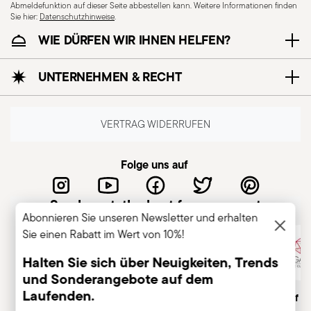
Abmeldefunktion auf dieser Seite abbestellen kann. Weitere Informationen finden
Sie hier:
Datenschutzhinweise
.
WIE DÜRFEN WIR IHNEN HELFEN?
UNTERNEHMEN & RECHT
VERTRAG WIDERRUFEN
Spülmaschinenfest
Folge uns auf
Backofenfest
Sambonet, the best for you guest
Abonnieren Sie unseren Newsletter und erhalten
Sie einen Rabatt im Wert von 10%!
Für Induktionsherd
Für E-Herd geeignet
Halten Sie sich über Neuigkeiten, Trends
geeignet
und Sonderangebote auf dem
Laufenden.
Italienisches
Traditionsreiche Marke,
Member of A