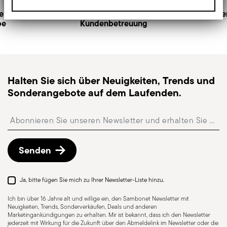
2
12,0000 dm³
Versandseite
.
enlose
Persönliche
Siche
be
Schneller Versand
Kundenbetreuung
: für verfügbare Artikel beträgt
die Standardlieferzeit in der Regel 1–3 Werktage.
Sendungsverfolgung
: nach dem Versand erhalten
Sie einen Tracking-Link, um Ihre Lieferung zu
verfolgen.
Halten Sie sich über Neuigkeiten, Trends und
Abholstation
: in Italien ist die Lieferung an eine
Sonderangebote auf dem Laufenden.
Abholstation möglich und kann beim Checkout
ausgewählt werden.
Insert your email to register for the newsletters
Kostenlose Rückgabe innerhalb von 30 Tagen
ab
Versand-/Rechnungsdatum gemäß der auf der
Rückgaberichtlinien-Seite
beschriebenen
Senden
Vorgehensweise.
Ja, bitte fügen Sie mich zu Ihrer Newsletter-Liste hinzu.
Ich bin über 16 Jahre alt und willige ein, den Sambonet Newsletter mit
Neuigkeiten, Trends, Sonderverkäufen, Deals und anderen
Marketingankündigungen zu erhalten. Mir ist bekannt, dass ich den Newsletter
jederzeit mit Wirkung für die Zukunft über den Abmeldelink im Newsletter oder die