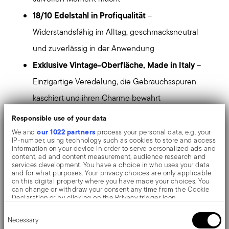
18/10 Edelstahl in Profiqualität
–
Widerstandsfähig im Alltag, geschmacksneutral
und zuverlässig in der Anwendung
Exklusive Vintage-Oberfläche, Made in Italy
–
Einzigartige Veredelung, die Gebrauchsspuren
kaschiert und ihren Charme bewahrt
Massive Messinggriffe, vernietet
– Sicherer Halt
Responsible use of your data
mit markanter, warmer Ausstrahlung
our 1022 partners
We and
process your personal data, e.g. your
IP-number, using technology such as cookies to store and access
Hochleistungs-Thermoboden
– Gleichmäßige
information on your device in order to serve personalized ads and
content, ad and content measurement, audience research and
Wärmeverteilung für präzises Garen und mehr
services development. You have a choice in who uses your data
and for what purposes. Your privacy choices are only applicable
Kontrolle
on this digital property where you have made your choices. You
can change or withdraw your consent any time from the Cookie
Für alle Herdarten geeignet, auch Induktion
–
Declaration or by clicking on the Privacy trigger icon.
Consent
Maximale Flexibilität in jeder Küche
If you allow, we would also like to:
Necessary
Selection
Collect information about your geographical location