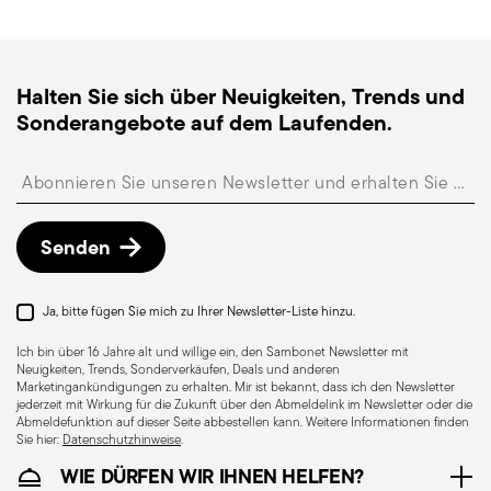
Sendungsverfolgung
: nach dem Versand erhalten
Deckel enthalten
Sie einen Tracking-Link, um Ihre Lieferung zu
verfolgen.
Halten Sie sich über Neuigkeiten, Trends und
Abholstation
: in Italien ist die Lieferung an eine
Sonderangebote auf dem Laufenden.
Abholstation möglich und kann beim Checkout
ausgewählt werden.
Insert your email to register for the newsletters
Kostenlose Rückgabe innerhalb von 30 Tagen
ab
Versand-/Rechnungsdatum gemäß der auf der
Rückgaberichtlinien-Seite
beschriebenen
Senden
Vorgehensweise.
Ja, bitte fügen Sie mich zu Ihrer Newsletter-Liste hinzu.
Ich bin über 16 Jahre alt und willige ein, den Sambonet Newsletter mit
Neuigkeiten, Trends, Sonderverkäufen, Deals und anderen
Marketingankündigungen zu erhalten. Mir ist bekannt, dass ich den Newsletter
jederzeit mit Wirkung für die Zukunft über den Abmeldelink im Newsletter oder die
Abmeldefunktion auf dieser Seite abbestellen kann. Weitere Informationen finden
Sie hier:
Datenschutzhinweise
.
WIE DÜRFEN WIR IHNEN HELFEN?