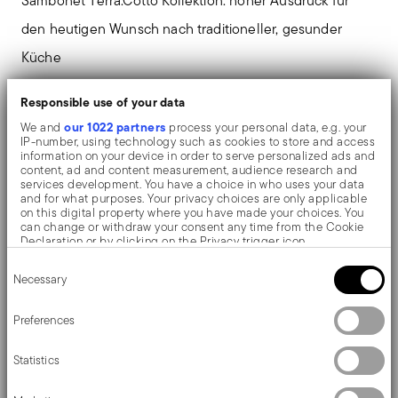
Sambonet Terra.Cotto Kollektion: hoher Ausdruck für
den heutigen Wunsch nach traditioneller, gesunder
Küche
Responsible use of your data
Praktischer, ovaler Antihaft-Topf mit Deckel. Das
our 1022 partners
We and
process your personal data, e.g. your
emaillierte Gusseisen ist ein optimaler Wärmeleiter
IP-number, using technology such as cookies to store and access
information on your device in order to serve personalized ads and
Designerin Stefania Vasques wirbt für eine
content, ad and content measurement, audience research and
services development. You have a choice in who uses your data
umweltfreundliche Küche und Slow-Food-
and for what purposes. Your privacy choices are only applicable
on this digital property where you have made your choices. You
Orientierung
can change or withdraw your consent any time from the Cookie
Declaration or by clicking on the Privacy trigger icon.
Ideal für die Erhaltung der organoleptischen
Consent
If you allow, we would also like to:
Eigenschaften von Lebensmitteln, ein Rezeptbuch
Necessary
Selection
Collect information about your geographical location
which can be accurate to within several meters
ist im Lieferumfang enthalten
Identify your device by actively scanning it for specific
Preferences
characteristics (fingerprinting)
Farbe Vanille, seitliche Griffe machen ihn sicher
Find out more about how your personal data is processed and set
Statistics
details section
und praktisch. Abmessungen: 13x10x7,2cm,
your preferences in the
.
Fassungsvermögen 0,45 lt
We use cookies to personalise content and ads, to provide social