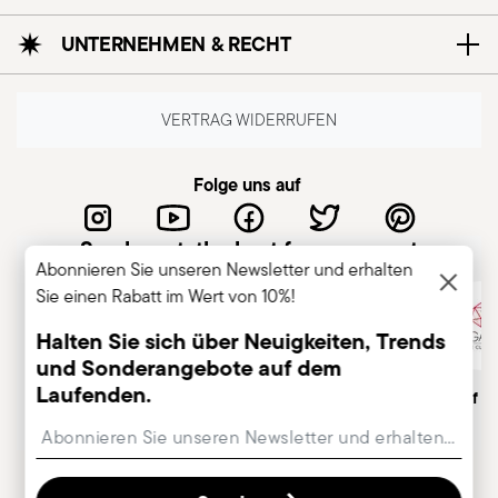
UNTERNEHMEN & RECHT
VERTRAG WIDERRUFEN
Folge uns auf
Sambonet, the best for you guest
Abonnieren Sie unseren Newsletter und erhalten
Sie einen Rabatt im Wert von 10%!
Halten Sie sich über Neuigkeiten, Trends
und Sonderangebote auf dem
Laufenden.
Italienisches
Traditionsreiche Marke,
Member of A
Unternehmen
gr. 1856
Insert your email to register for the newsletters