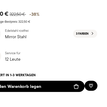
Price reduced from
to
90 €
-38%
322,50 €
age-Bestpreis:
322,50 €
Edelstahl rostfrei
3 FARBEN
Mirror Stahl
Service für
12 Leute
ERT IN 1-3 WERKTAGEN
 den Warenkorb legen
Add To W