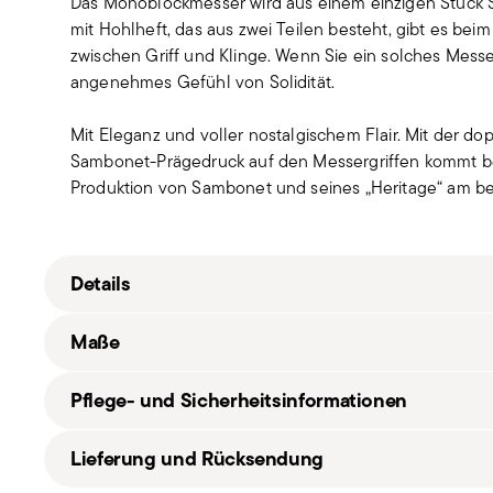
Das Monoblockmesser wird aus einem einzigen Stück St
mit Hohlheft, das aus zwei Teilen besteht, gibt es bei
zwischen Griff und Klinge. Wenn Sie ein solches Messe
angenehmes Gefühl von Solidität.
Mit Eleganz und voller nostalgischem Flair. Mit der 
Sambonet-Prägedruck auf den Messergriffen kommt bei 
Produktion von Sambonet und seines „Heritage“ am b
Details
Sambonet
Ma
ß
e
Royal
Edelstahl rostfrei
Pflege- und Sicherheitsinformationen
Mirror Stahl
52563-N2
4,70 kg
Lieferung und Rücksendung
8014808393037
30,80 cm
2021
33,40 cm