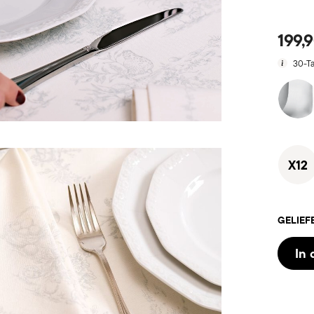
199,
30-T
X12
GELIEF
In