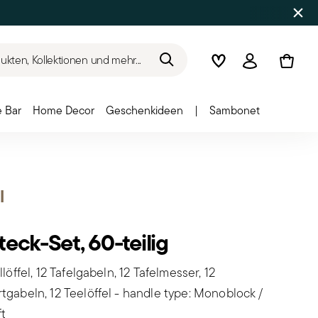
SOMMER-SALE
Bis zu 50% Rabatt | Bestellu
kten, Kollektionen und mehr...
Wishlist
Anmelden
 Bar
Home Decor
Geschenkideen
|
Sambonet
l
teck-Set, 60-teilig
llöffel, 12 Tafelgabeln, 12 Tafelmesser, 12
tgabeln, 12 Teelöffel - handle type: Monoblock /
ft