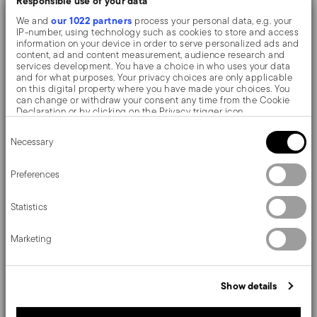
Responsible use of your data
Das Monoblockmesser wird aus einem einzigen Stück
our 1022 partners
We and
process your personal data, e.g. your
IP-number, using technology such as cookies to store and access
Stahl gefertigt. Im Vergleich zum Messer mit Hohlheft,
information on your device in order to serve personalized ads and
content, ad and content measurement, audience research and
das aus zwei Teilen besteht, gibt es beim einteiligen
services development. You have a choice in who uses your data
and for what purposes. Your privacy choices are only applicable
Messer keine Lücken zwischen Griff und Klinge. Wenn
on this digital property where you have made your choices. You
can change or withdraw your consent any time from the Cookie
Sie ein solches Messer in der Hand halten, haben Sie
Declaration or by clicking on the Privacy trigger icon.
ein angenehmes Gefühl von Solidität.
Consent
If you allow, we would also like to:
Necessary
Selection
Collect information about your geographical location
which can be accurate to within several meters
Das Bloom-Besteck trägt dem Wunsch nach
Identify your device by actively scanning it for specific
Preferences
characteristics (fingerprinting)
Leichtigkeit und Romantik Rechnung.
Find out more about how your personal data is processed and set
Statistics
details section
your preferences in the
.
We use cookies to personalise content and ads, to provide social
Marketing
media features and to analyse our traffic. We also share
Details
information about your use of our site with our social media,
advertising and analytics partners who may combine it with other
information that you’ve provided to them or that they’ve collected
Sambonet
Show details
from your use of their services.
Ma
ß
e
Bloom
Edelstahl rostfrei