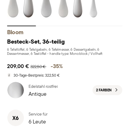
Bloom
Besteck-Set, 36-teilig
6 Tafellöffel, 6 Tafelgabeln, 6 Tafelmesser, 6 Dessertgabeln, 6
Dessertmesser, 6 Teelöffel - handle type: Monoblock / Vollheft
Price reduced from
to
209,00 €
-35%
322,50 €
30-Tage-Bestpreis:
322,50 €
Edelstahl rostfrei
2 FARBEN
Antique
Service für
X6
6 Leute