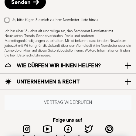
Senden
Vorgehensweise.
Ja, bitte fügen Sie mich zu Ihrer Newsletter-Liste hinzu.
Ich bin über 16 Jahre alt und willige ein, den Sambonet Newsletter mit
Neuigkeiten, Trends, Sonderverkäufen, Deals und anderen
Marketingankündigungen zu erhalten. Mir ist bekannt, dass ich den Newsletter
jederzeit mit Wirkung für die Zukunft über den Abmeldelink im Newsletter oder die
Abmeldefunktion auf dieser Seite abbestellen kann. Weitere Informationen finden
Sie hier:
Datenschutzhinweise
.
WIE DÜRFEN WIR IHNEN HELFEN?
Spülmaschinenfest
UNTERNEHMEN & RECHT
CUTLERY+KNIVES - Besteck muss sorgfältig
verwendet und gehandhabt werden, um die
VERTRAG WIDERRUFEN
Sicherheit des Benutzers und anderer zu
gewährleisten. Jedes Teil ist für einen
Folge uns auf
bestimmten Zweck ausgelegt und darf nicht
zweckentfremdet werden. Überprüfen Sie stets,