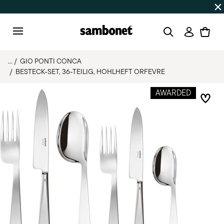
SOMMER-SALE
Bis zu 50% Rabatt | Bestellungen 7.–16. Aug
Anmeld
Menu
...
GIO PONTI CONCA
BESTECK-SET, 36-TEILIG, HOHLHEFT ORFEVRE
AWARDED
Add 