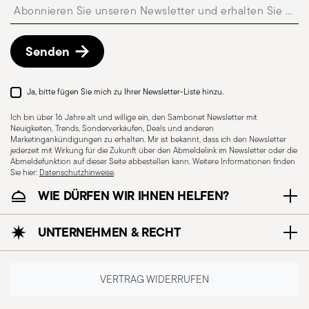
Insert your email to register for the newsletters
Kostenlose Rückgabe innerhalb von 30 Tagen
ab
Versand-/Rechnungsdatum gemäß der auf der
Red Dot Award 2013
Rückgaberichtlinien-Seite
beschriebenen
Senden
Year: 2013
Vorgehensweise.
Issued by: Design Centre Nordrhein Westfalen |
Essen | Germany
Ja, bitte fügen Sie mich zu Ihrer Newsletter-Liste hinzu.
Ich bin über 16 Jahre alt und willige ein, den Sambonet Newsletter mit
Neuigkeiten, Trends, Sonderverkäufen, Deals und anderen
Marketingankündigungen zu erhalten. Mir ist bekannt, dass ich den Newsletter
jederzeit mit Wirkung für die Zukunft über den Abmeldelink im Newsletter oder die
Abmeldefunktion auf dieser Seite abbestellen kann. Weitere Informationen finden
Wallpaper Design Award 2013
Sie hier:
Datenschutzhinweise
.
Year: 2013
WIE DÜRFEN WIR IHNEN HELFEN?
Issued by: World HQ | London | UK
Spülmaschinenfest
UNTERNEHMEN & RECHT
CUTLERY+KNIVES - Besteck muss sorgfältig
verwendet und gehandhabt werden, um die
VERTRAG WIDERRUFEN
Sicherheit des Benutzers und anderer zu