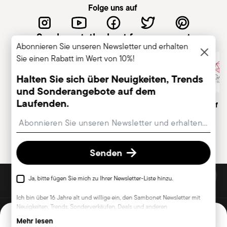
gewährleisten. Jedes Teil ist für einen
Folge uns auf
bestimmten Zweck ausgelegt und darf nicht
zweckentfremdet werden. Überprüfen Sie stets,
Sambonet, the best for you guest
ob Risse, lose Griffe oder andere Schäden
Abonnieren Sie unseren Newsletter und erhalten
vorliegen – beschädigtes Besteck kann
Sie einen Rabatt im Wert von 10%!
gefährlich sein, insbesondere wenn sich ein Griff
Halten Sie sich über Neuigkeiten, Trends
während der Nutzung löst. Reinigung und Pflege
und Sonderangebote auf dem
müssen gemäß den Herstellerangaben erfolgen.
Laufenden.
Italienisches
Traditionsreiche Marke,
Member of A
Lagern Sie das Besteck sicher und außerhalb der
Unternehmen
gr. 1856
Insert your email to register for the newsletters
Reichweite von Kindern. Lassen Sie es nicht
unbeaufsichtigt am Tellerrand oder auf
Oberflächen liegen, um Unfälle zu vermeiden.
Senden
Falsche Anwendung kann zu Verletzungen
ENTDECKE ALLE UNSERE MARKEN
führen. Deshalb ist ein vorsichtiger Umgang
Ja, bitte fügen Sie mich zu Ihrer Newsletter-Liste hinzu.
Form und Funktion für Dein zu Hause
unbedingt notwendig – und nur entsprechend
Ich bin über 16 Jahre alt und willige ein, den Sambonet Newsletter mit
dem vorgesehenen Zweck. Messer müssen fest
Neuigkeiten, Trends, Sonderverkäufen, Deals und anderen
© 2026 Sambonet Paderno Industrie S.p.A. Alle Rechte vorbehalten
gehalten werden, die Finger sollten von der
Marketingankündigungen zu erhalten. Mir ist bekannt, dass ich den
Mehr lesen
In den Warenkorb legen
AGB
Datenschutzhinweise
Cookie-Einwilligung ändern
Newsletter jederzeit mit Wirkung für die Zukunft über den Abmeldelink im