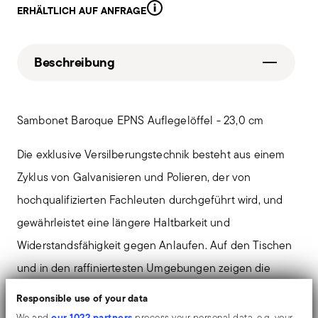
ERHÄLTLICH AUF ANFRAGE
Beschreibung
Sambonet Baroque EPNS Auflegelöffel - 23,0 cm
Die exklusive Versilberungstechnik besteht aus einem
Zyklus von Galvanisieren und Polieren, der von
hochqualifizierten Fachleuten durchgeführt wird, und
gewährleistet eine längere Haltbarkeit und
Widerstandsfähigkeit gegen Anlaufen. Auf den Tischen
und in den raffiniertesten Umgebungen zeigen die
glänzenden Objekte einen außergewöhnlichen und
Responsible use of your data
lang anhaltenden Spiegeleffekt.
our 1022 partners
We and
process your personal data, e.g. your