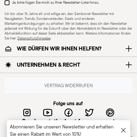
Ja, bitte fügen Sie mich zu Ihrer Newsletter-Liste hinzu.
Ich bin über 16 Jahre alt und willige ein, den Sambonet Newsletter mit
Neuigkeiten, Trends, Sonderverkäufen, Deals und anderen
Marketingankündigungen zu erhalten. Mir ist bekannt, dass ich den Newsletter
jederzeit mit Wirkung für die Zukunft über den Abmeldelink im Newsletter oder die
Für Spülmaschine
Abmeldefunktion auf dieser Seite abbestellen kann. Weitere Informationen finden
Sie hier:
Datenschutzhinweise
geeignet
.
WIE DÜRFEN WIR IHNEN HELFEN?
CUTLERY - Besteck muss mit Sorgfalt verwendet
UNTERNEHMEN & RECHT
und gehandhabt werden. Hier sind einige
Richtlinien für den sicheren Gebrauch.
Sachgemäße Verwendung: Jedes Besteckteil ist
VERTRAG WIDERRUFEN
für einen bestimmten Zweck bestimmt.
Verwenden Sie Besteck nicht für unsachgemäße
Folge uns auf
Zwecke. Unversehrtheit: Überprüfen Sie das
Besteck auf Mängel wie lose Griffe, Risse oder
Sambonet, the best for you guest
andere Brüche. Beschädigtes Besteck kann beim
Abonnieren Sie unseren Newsletter und erhalten
Gebrauch gefährlich sein, insbesondere wenn es
Sie einen Rabatt im Wert von 10%!