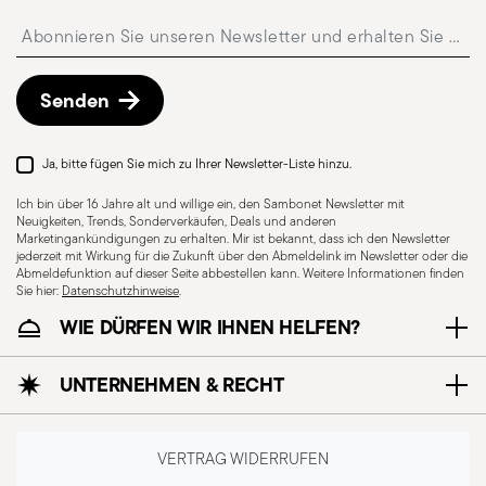
ausgewählt werden.
Insert your email to register for the newsletters
Kostenlose Rückgabe innerhalb von 30 Tagen
ab
Versand-/Rechnungsdatum gemäß der auf der
Rückgaberichtlinien-Seite
beschriebenen
Senden
Vorgehensweise.
Ja, bitte fügen Sie mich zu Ihrer Newsletter-Liste hinzu.
Ich bin über 16 Jahre alt und willige ein, den Sambonet Newsletter mit
Neuigkeiten, Trends, Sonderverkäufen, Deals und anderen
Marketingankündigungen zu erhalten. Mir ist bekannt, dass ich den Newsletter
jederzeit mit Wirkung für die Zukunft über den Abmeldelink im Newsletter oder die
Abmeldefunktion auf dieser Seite abbestellen kann. Weitere Informationen finden
Sie hier:
Datenschutzhinweise
.
WIE DÜRFEN WIR IHNEN HELFEN?
Für Spülmaschine
geeignet
UNTERNEHMEN & RECHT
CUTLERY - Besteck muss mit Sorgfalt verwendet
VERTRAG WIDERRUFEN
und gehandhabt werden. Hier sind einige