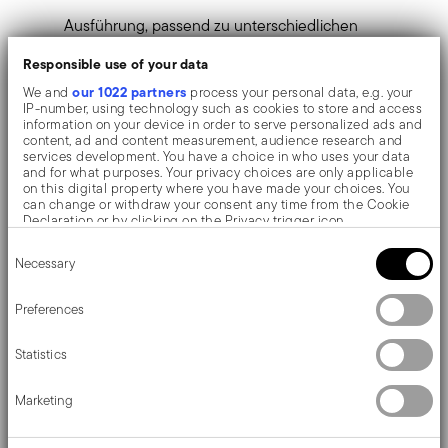
Ausführung, passend zu unterschiedlichen
Tischstilen.
Responsible use of your data
Gourmet-Vielseitigkeit
– entwickelt für
our 1022 partners
We and
process your personal data, e.g. your
IP-number, using technology such as cookies to store and access
Fleischgerichte und BBQ, ideal für jede
information on your device in order to serve personalized ads and
content, ad and content measurement, audience research and
anspruchsvolle Zubereitung von der Küche bis
services development. You have a choice in who uses your data
and for what purposes. Your privacy choices are only applicable
zum Tisch.
on this digital property where you have made your choices. You
can change or withdraw your consent any time from the Cookie
Flexibles Set
– das 2-teilige Set eignet sich perfekt
Declaration or by clicking on the Privacy trigger icon.
Consent
für einen Tisch zu zweit oder kann je nach Anlass
If you allow, we would also like to:
Necessary
Selection
Collect information about your geographical location
beliebig kombiniert werden.
which can be accurate to within several meters
Identify your device by actively scanning it for specific
Preferences
Exklusive Verpackung
– die 2-teiligen Sets
characteristics (fingerprinting)
Find out more about how your personal data is processed and set
werden in einer eleganten Geschenkbox geliefert
Statistics
details section
your preferences in the
.
und eignen sich ideal als stilvolle Geschenkidee.
We use cookies to personalise content and ads, to provide social
Marketing
media features and to analyse our traffic. We also share
Einzelversion
– die Einzelmesser werden ohne
information about your use of our site with our social media,
advertising and analytics partners who may combine it with other
spezielle Verpackung geliefert.