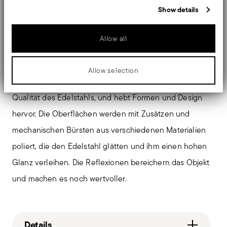
information that you’ve provided to them or that they’ve collected
Show details
from your use of their services.
raffiniertem Design
Bringen Sie die Faszination von
Allow all
moderne
und präziser Schneidkunst für die
Gourmetküche
auf den Tisch.
Allow selection
Die Oberfläche mit Spiegeleffekt unterstreicht die hohe
Qualität des Edelstahls, und hebt Formen und Design
hervor. Die Oberflächen werden mit Zusätzen und
mechanischen Bürsten aus verschiedenen Materialien
poliert, die den Edelstahl glätten und ihm einen hohen
Glanz verleihen. Die Reflexionen bereichern das Objekt
und machen es noch wertvoller.
Details