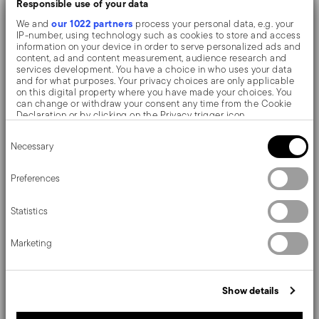
Riche en style grâce à la texture Crispy, un motif
Responsible use of your data
distinctif et raffiné.
our 1022 partners
We and
process your personal data, e.g. your
IP-number, using technology such as cookies to store and access
Fait en polyester et PVC mélangés : résistant,
information on your device in order to serve personalized ads and
content, ad and content measurement, audience research and
résistant aux rayures, durable, antibactérien et
services development. You have a choice in who uses your data
and for what purposes. Your privacy choices are only applicable
antidérapant.
on this digital property where you have made your choices. You
can change or withdraw your consent any time from the Cookie
Hygiénique et facile à nettoyer. Lavable avec une
Declaration or by clicking on the Privacy trigger icon.
Consent
brosse et de l'eau chaude non bouillante.
If you allow, we would also like to:
Necessary
Selection
Collect information about your geographical location
Parfait pour décorer la table, une touche moderne
which can be accurate to within several meters
Identify your device by actively scanning it for specific
Preferences
et originale à votre équipement.
characteristics (fingerprinting)
Find out more about how your personal data is processed and set
Statistics
details section
your preferences in the
.
We use cookies to personalise content and ads, to provide social
Détails
Marketing
media features and to analyse our traffic. We also share
information about your use of our site with our social media,
advertising and analytics partners who may combine it with other
Sambonet
Dimensions
information that you’ve provided to them or that they’ve collected
Linea Q Tablemats
Show details
from your use of their services.
50% Polyester 50% PVC
42,00 cm
Instructions d'entretien et de sécurité