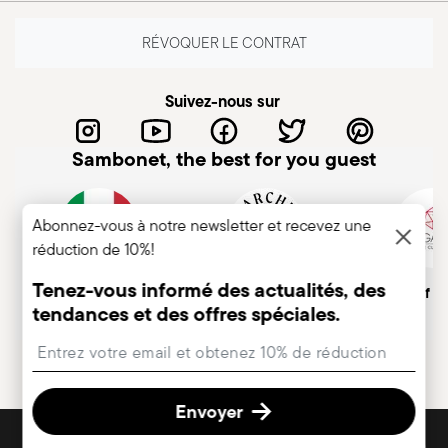
RÉVOQUER LE CONTRAT
Compatible avec
Compatible avec
Suivez-nous sur
cuisinière vitro-
cuisinière à gaz
céramique
Sambonet, the best for you guest
Abonnez-vous à notre newsletter et recevez une
réduction de 10%!
Sans danger pour le
contact alimentaire
Tenez-vous informé des actualités, des
Entreprise italienne
Marque historique, depuis
Member of A
tendances et des offres spéciales.
1856
Insert your email to register for the newsletters
COOKWARE - Une mauvaise utilisation des
casseroles peut causer des blessures à
l'utilisateur ou à son entourage. Il est donc
Envoyer
essentiel de les utiliser uniquement comme
DÉCOUVREZ TOUTES NOS MARQUES