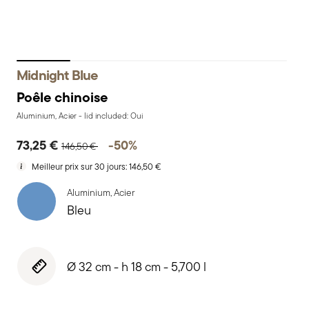
Midnight Blue
Poêle chinoise
Aluminium, Acier - lid included: Oui
Price reduced from
to
73,25 €
-50%
146,50 €
Meilleur prix sur 30 jours:
146,50 €
Aluminium, Acier
Bleu
Ø 32 cm - h 18 cm - 5,700 l