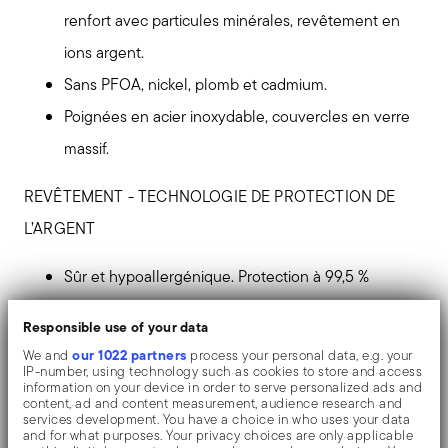
renfort avec particules minérales, revêtement en
ions argent.
Sans PFOA, nickel, plomb et cadmium.
Poignées en acier inoxydable, couvercles en verre
massif.
REVÊTEMENT - TECHNOLOGIE DE PROTECTION DE
L’ARGENT
Sûr et hypoallergénique. Protection à 99,5 %
contre les microbes.
Responsible use of your data
Les ions d’argent rendent les surfaces
our 1022 partners
We and
process your personal data, e.g. your
inhospitalières aux microorganismes tels que les
IP-number, using technology such as cookies to store and access
information on your device in order to serve personalized ads and
bactéries, les moisissures, les virus et
content, ad and content measurement, audience research and
services development. You have a choice in who uses your data
les champignons, qui ne peuvent ni proliférer ni
and for what purposes. Your privacy choices are only applicable