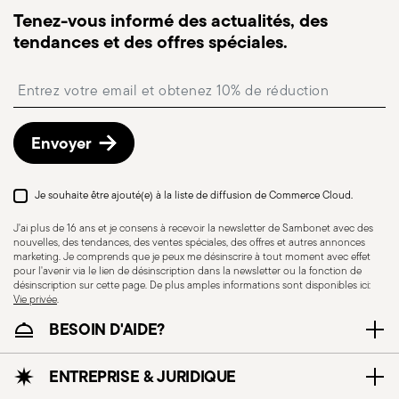
expédiée, vous recevrez un lien de suivi pour
Tenez-vous informé des actualités, des
suivre la livraison.
Article suspendu
Couvercle inclus
tendances et des offres spéciales.
Point relais
: en Italie, la livraison en point relais est
disponible et peut être sélectionnée lors du
Insert your email to register for the newsletters
paiement.
Retours gratuits sous 30 jours
à compter de la
date d’expédition/facturation en suivant la
Envoyer
procédure indiquée sur la page
Politique de retour
.
Je souhaite être ajouté(e) à la liste de diffusion de Commerce Cloud.
Résistance au lave-
Passe au four
J'ai plus de 16 ans et je consens à recevoir la newsletter de Sambonet avec des
vaisselle
nouvelles, des tendances, des ventes spéciales, des offres et autres annonces
marketing. Je comprends que je peux me désinscrire à tout moment avec effet
pour l'avenir via le lien de désinscription dans la newsletter ou la fonction de
désinscription sur cette page. De plus amples informations sont disponibles ici:
Vie privée
.
BESOIN D'AIDE?
Compatible avec
Compatible avec
cuisinière à induction
cuisinière électrique
ENTREPRISE & JURIDIQUE