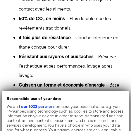
contact avec les aliments.
50% de CO₂ en moins
– Plus durable que les
revêtements traditionnels.
4 fois plus de résistance
– Couche intérieure en
titane conçue pour durer.
Résistant aux rayures et aux taches
– Préserve
l’esthétique et ses performances, lavage après
lavage.
Cuisson uniforme et économie d'énergie
– Base
à double disque en acier inoxydable ultraplat et
Responsible use of your data
indéformable.
our 1022 partners
We and
process your personal data, e.g. your
IP-number, using technology such as cookies to store and access
Polyvalence maximale
– Une poêle parfaite pour
information on your device in order to serve personalized ads and
content, ad and content measurement, audience research and
dorer, sauter, griller et mijoter.
services development. You have a choice in who uses your data
and for what purposes. Your privacy choices are only applicable