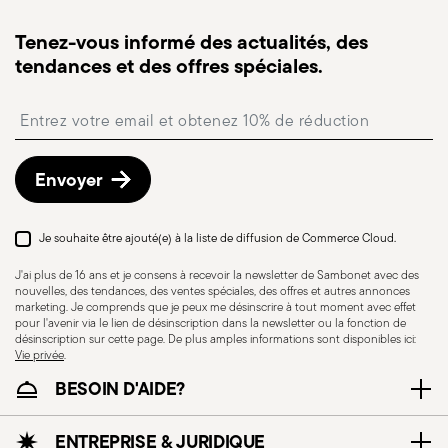
Suivi de commande :
une fois la commande
Article suspendu
expédiée, vous recevrez un lien de suivi pour
Tenez-vous informé des actualités, des
suivre la livraison.
tendances et des offres spéciales.
Point relais
: en Italie, la livraison en point relais est
disponible et peut être sélectionnée lors du
Insert your email to register for the newsletters
paiement.
Retours gratuits sous 30 jours
à compter de la
date d’expédition/facturation en suivant la
Envoyer
procédure indiquée sur la page
Politique de retour
.
Je souhaite être ajouté(e) à la liste de diffusion de Commerce Cloud.
Adaptation au lave-
Compatible avec
J'ai plus de 16 ans et je consens à recevoir la newsletter de Sambonet avec des
vaisselle
cuisinière à induction
nouvelles, des tendances, des ventes spéciales, des offres et autres annonces
marketing. Je comprends que je peux me désinscrire à tout moment avec effet
pour l'avenir via le lien de désinscription dans la newsletter ou la fonction de
désinscription sur cette page. De plus amples informations sont disponibles ici:
Vie privée
.
BESOIN D'AIDE?
Compatible avec
Compatible avec
cuisinière électrique
cuisinière vitro-
ENTREPRISE & JURIDIQUE