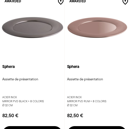
AWARDED
AWARDED
Sphera
Sphera
Assiette de présentation
Assiette de présentation
ACIER INOX
ACIER INOX
MIRROR PVD BLACK +
8 COLORIS
MIRROR PVD RUM +
8 COLORIS
Ø 32 CM
Ø 32 CM
82,50 €
82,50 €