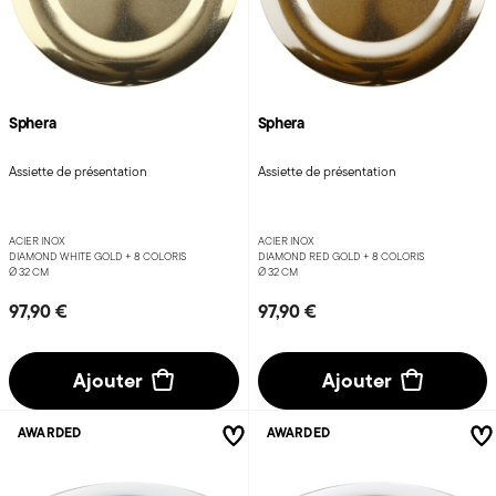
Sphera
Sphera
Assiette de présentation
Assiette de présentation
ACIER INOX
ACIER INOX
DIAMOND WHITE GOLD +
8 COLORIS
DIAMOND RED GOLD +
8 COLORIS
Ø 32 CM
Ø 32 CM
97,90 €
97,90 €
Ajouter
Ajouter
AWARDED
AWARDED