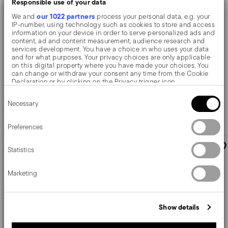
Responsible use of your data
Porte serviette
Porte serviette
our 1022 partners
We and
process your personal data, e.g. your
IP-number, using technology such as cookies to store and access
information on your device in order to serve personalized ads and
content, ad and content measurement, audience research and
ACIER INOX
ACIER INOX
services development. You have a choice in who uses your data
MIRROR PVD BLACK +
5 COLORIS
MIRROR PVD GOLD +
5 COLORIS
and for what purposes. Your privacy choices are only applicable
Ø 5 CM - H 4 CM
Ø 5 CM - H 4 CM
on this digital property where you have made your choices. You
can change or withdraw your consent any time from the Cookie
Price reduced from
to
Price reduced from
to
20,72 €
20,72 €
25,90 €
25,90 €
Declaration or by clicking on the Privacy trigger icon.
Meilleur prix sur 30 jours:
25,90 €
Meilleur prix sur 30 jours:
25,90 €
Consent
If you allow, we would also like to:
Necessary
Selection
Collect information about your geographical location
Ajouter
Ajouter
which can be accurate to within several meters
Identify your device by actively scanning it for specific
Preferences
characteristics (fingerprinting)
Find out more about how your personal data is processed and set
-20%
-20%
Statistics
details section
your preferences in the
.
We use cookies to personalise content and ads, to provide social
Marketing
media features and to analyse our traffic. We also share
information about your use of our site with our social media,
advertising and analytics partners who may combine it with other
information that you’ve provided to them or that they’ve collected
Show details
from your use of their services.