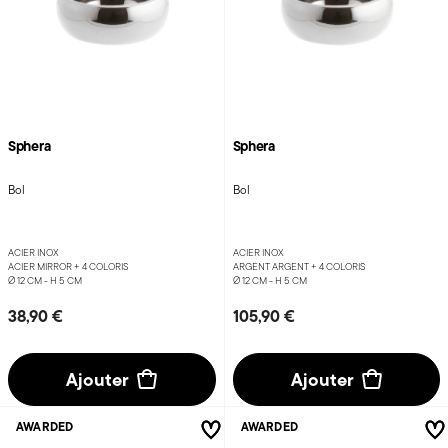
Sphera
Sphera
Bol
Bol
ACIER INOX
ACIER INOX
ACIER MIRROR +
4 COLORIS
ARGENT ARGENT +
4 COLORIS
Ø 12 CM - H 5 CM
Ø 12 CM - H 5 CM
38,90 €
105,90 €
Ajouter
Ajouter
AWARDED
AWARDED