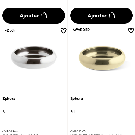
Ajouter
Ajouter
-25%
AWARDED
Sphera
Sphera
Bol
Bol
ACIER INOX
ACIER INOX
ACIER MIRROR +
2 COLORIS
MIRROR PVD CHAMPAGNE +
2 COLORIS