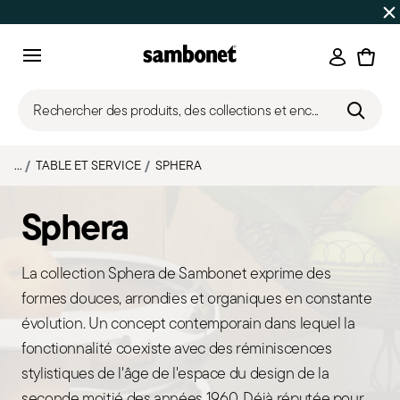
SOLDES D'ÉTÉ
Jusqu'à 50% de réduction sur une sélectio
Connexi
Menu
Rechercher des produits, des collections et enc...
...
TABLE ET SERVICE
SPHERA
Sphera
La collection Sphera de Sambonet exprime des
formes douces, arrondies et organiques en constante
évolution. Un concept contemporain dans lequel la
fonctionnalité coexiste avec des réminiscences
stylistiques de l'âge de l'espace du design de la
seconde moitié des années 1960. Déjà réputée pour