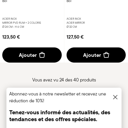
Bol
Bol
ACIER INOX
ACIER INOX
MIRROR PVD RUM +
2 COLORIS
ACIER MIRROR
Ø 24 CM - H 6 CM
Ø 32 CM
123,50 €
127,50 €
Ajouter
Ajouter
Vous avez vu 24 des 40 produits
Abonnez-vous à notre newsletter et recevez une
réduction de 10%!
Plus
Tenez-vous informé des actualités, des
tendances et des offres spéciales.
Insert your email to register for the newsletters