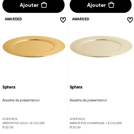
Ajouter
Ajouter
AWARDED
AWARDED
Sphera
Sphera
Assiette de présentation
Assiette de présentation
ACIER INOX
ACIER INOX
MIRROR PVD GOLD +
8 COLORIS
MIRROR PVD CHAMPAGNE +
8 COLORIS
Ø 32 CM
Ø 32 CM