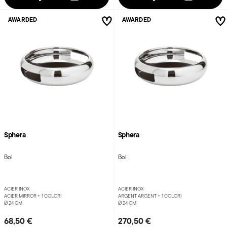
AWARDED
AWARDED
Sphera
Sphera
Bol
Bol
ACIER INOX
ACIER INOX
ACIER MIRROR +
1 COLORI
ARGENT ARGENT +
1 COLORI
Ø 24 CM
Ø 24 CM
68,50 €
270,50 €