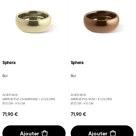
Sphera
Sphera
Bol
Bol
ACIER INOX
ACIER INOX
MIRROR PVD CHAMPAGNE +
4 COLORIS
MIRROR PVD RUM +
4 COLORIS
Ø 12 CM - H 5 CM
Ø 12 CM - H 5 CM
71,90 €
71,90 €
Ajouter
Ajouter