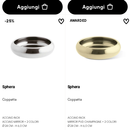
Aggiungi
Aggiungi
-25%
AWARDED
Sphera
Sphera
Coppetta
Coppetta
ACCIAIO INOX
ACCIAIO INOX
ACCIAIO MIRROR +
2 COLORI
MIRROR PVD CHAMPAGNE +
2 COLORI
Ø 24 CM - H 6,0 CM
Ø 24 CM - H 6,0 CM