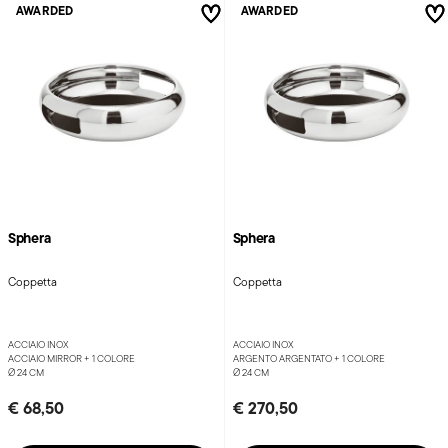
AWARDED
AWARDED
Sphera
Sphera
Coppetta
Coppetta
ACCIAIO INOX
ACCIAIO INOX
ACCIAIO MIRROR +
1 COLORE
ARGENTO ARGENTATO +
1 COLORE
Ø 24 CM
Ø 24 CM
€ 68,50
€ 270,50