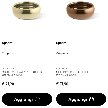
Sphera
Sphera
Coppetta
Coppetta
ACCIAIO INOX
ACCIAIO INOX
MIRROR PVD CHAMPAGNE +
4 COLORI
MIRROR PVD RUM +
4 COLORI
Ø 12 CM - H 5,0 CM
Ø 12 CM - H 5,0 CM
€ 71,90
€ 71,90
Aggiungi
Aggiungi