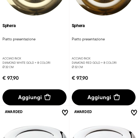
Sphera
Sphera
Piatto presentazione
Piatto presentazione
ACCIAIO INOX
ACCIAIO INOX
DIAMOND WHITE GOLD +
8 COLORI
DIAMOND RED GOLD +
8 COLORI
Ø 32 CM
Ø 32 CM
€ 97,90
€ 97,90
Aggiungi
Aggiungi
AWARDED
AWARDED