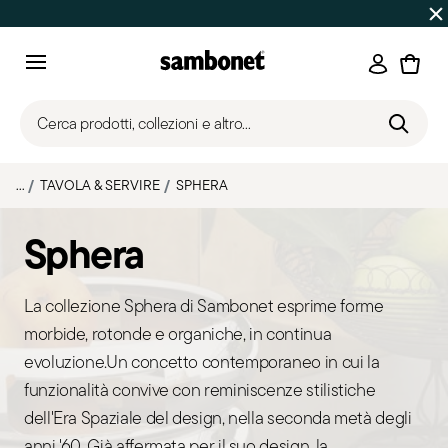
SALDI ESTIVI
Fino al -50% | Ordini dal 7 al 16 agosto: spe
Accedi
Menu
Cerca prodotti, collezioni e altro...
...
TAVOLA & SERVIRE
SPHERA
Sphera
La collezione Sphera di Sambonet esprime forme
morbide, rotonde e organiche, in continua
evoluzione.Un concetto contemporaneo in cui la
funzionalità convive con reminiscenze stilistiche
dell'Era Spaziale del design, nella seconda metà degli
anni '60. Già affermata per il suo design, la