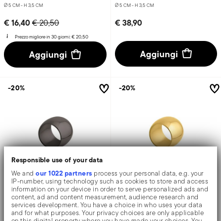
Ø 5 CM - H 3,5 CM
Ø 5 CM - H 3,5 CM
Price reduced from
to
€ 16,40
€ 38,90
€ 20,50
Prezzo migliore in 30 giorni:
€ 20,50
Aggiungi
Aggiungi
-20%
-20%
Responsible use of your data
our 1022 partners
We and
process your personal data, e.g. your
IP-number, using technology such as cookies to store and access
information on your device in order to serve personalized ads and
content, ad and content measurement, audience research and
Sphera
Sphera
services development. You have a choice in who uses your data
and for what purposes. Your privacy choices are only applicable
on this digital property where you have made your choices. You
Legatovagliolo
Legatovagliolo