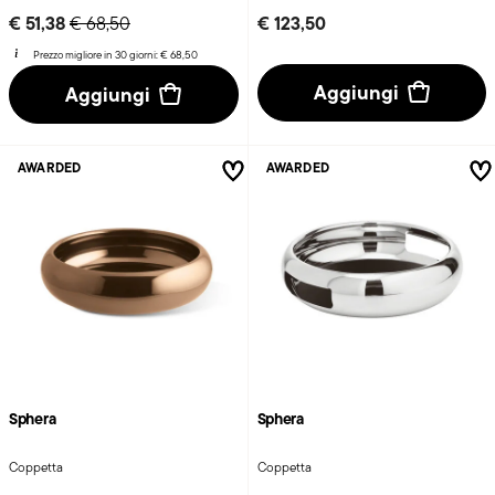
Price reduced from
to
€ 51,38
€ 123,50
€ 68,50
Prezzo migliore in 30 giorni:
€ 68,50
Aggiungi
Aggiungi
AWARDED
AWARDED
Sphera
Sphera
Coppetta
Coppetta