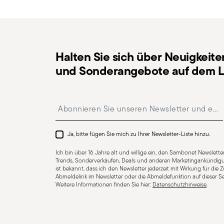
Rückgaberichtlinien-Seite
beschriebenen Vorgehens
Aufhängbar
Stapelbar
Halten Sie sich über Neuigkeite
und Sonderangebote auf dem L
Insert your email to register for the newsletters
Ja, bitte fügen Sie mich zu Ihrer Newsletter-Liste hinzu.
Ich bin über 16 Jahre alt und willige ein, den Sambonet Newsletter
Trends, Sonderverkäufen, Deals und anderen Marketingankündigu
ist bekannt, dass ich den Newsletter jederzeit mit Wirkung für die
Abmeldelink im Newsletter oder die Abmeldefunktion auf dieser Se
Weitere Informationen finden Sie hier:
Datenschutzhinweise
.
Für Spülmaschine geeignet
Für Induktionsherd 