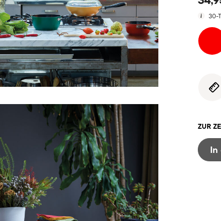
30-T
ZUR ZE
In