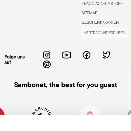
FRANCIACORTA STORE
SITEMAP
ignet
GESCHENKKKARTEN
VERTRAG WIDERRUFEN
n kann zu Verletzungen führen – daher
Folge uns
. Für eine sichere Anwendung beachten
auf
Sie niemals einen leeren Topf, da er
ngen oder Brände verursachen kann.
ark erhitzt – sonst Topfhandschuhe
Sambonet, the best for you guest
llten Holz-, Silikon- oder
en. Metall vermeiden. Beim Anheben des
reten und Verbrennungen verursachen
uf dem Herd, besonders mit Flüssigkeiten
nen. Der Topf sollte immer auf einer
vermeiden. Verwenden Sie beim Hantieren
 Rabatt