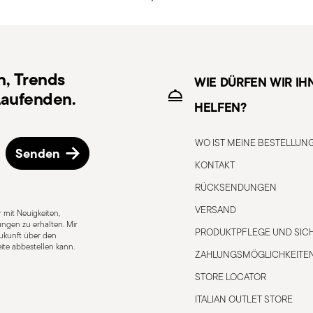
weise.
n, Trends
WIE DÜRFEN WIR IH
aufenden.
HELFEN?
WO IST MEINE BESTELLUN
Senden
KONTAKT
RÜCKSENDUNGEN
VERSAND
 mit Neuigkeiten,
ngen zu erhalten. Mir
PRODUKTPFLEGE UND SICH
 Zukunft über den
ite abbestellen kann.
ZAHLUNGSMÖGLICHKEITE
STORE LOCATOR
geeignet
Für E-Herd geeignet
ITALIAN OUTLET STORE