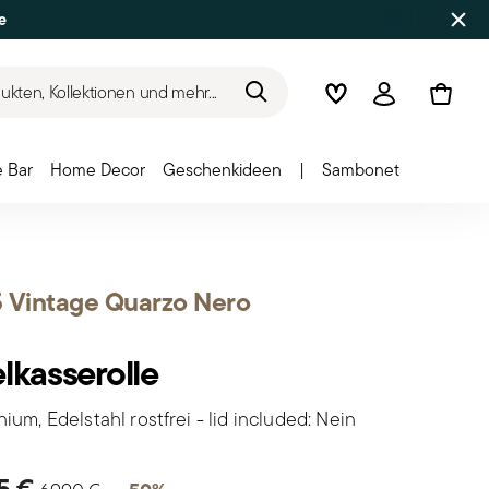
e
kten, Kollektionen und mehr...
Wishlist
Anmelden
 Bar
Home Decor
Geschenkideen
|
Sambonet
 Vintage Quarzo Nero
elkasserolle
ium, Edelstahl rostfrei - lid included: Nein
Price reduced from
to
95 €