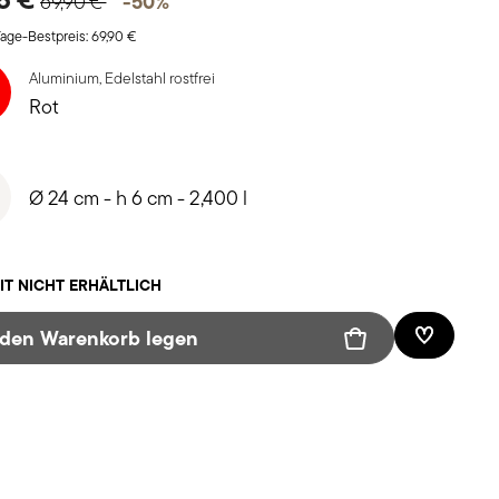
-50%
69,90 €
age-Bestpreis:
69,90 €
Aluminium, Edelstahl rostfrei
Rot
Ø 24 cm - h 6 cm - 2,400 l
IT NICHT ERHÄLTLICH
 den Warenkorb legen
Add To W