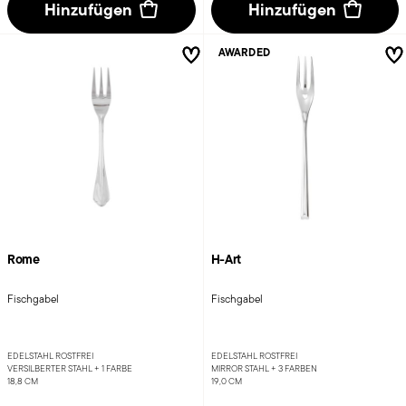
Hinzufügen
Hinzufügen
AWARDED
Rome
H-Art
Fischgabel
Fischgabel
EDELSTAHL ROSTFREI
EDELSTAHL ROSTFREI
VERSILBERTER STAHL +
1 FARBE
MIRROR STAHL +
3 FARBEN
18,8 CM
19,0 CM