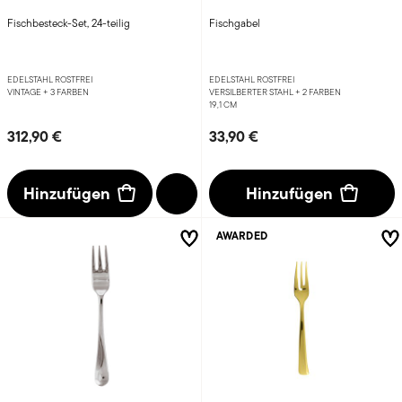
Fischbesteck-Set, 24-teilig
Fischgabel
EDELSTAHL ROSTFREI
EDELSTAHL ROSTFREI
VINTAGE +
3 FARBEN
VERSILBERTER STAHL +
2 FARBEN
19,1 CM
312,90 €
33,90 €
Hinzufügen
Hinzufügen
AWARDED