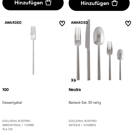
Hinzufügen
Hinzufügen
AWARDED
AWARDED
X6
100
Neutra
Dessertgabel
Besteck-Set, 30-teilig
EDELSTAHL ROSTFREI
EDELSTAHL ROSTFREI
MIRROR STAHL +
1 FARBE
ANTIQUE +
3 FARBEN
19,6 CM