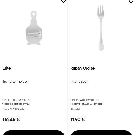
Elite
Ruban Croisé
Trüffelschneider
Fischgabel
EDELSTAHL ROSTFREI
EDELSTAHL ROSTFREI
VERSILBERTER STAHL
MIRROR STAHL +
1 FARBE
17,0 CM X 8,5 CM
18,1 CM
116,45 €
11,90 €