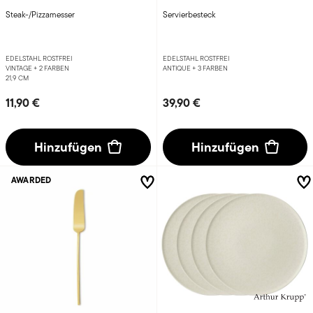
Steak-/Pizzamesser
Servierbesteck
EDELSTAHL ROSTFREI
EDELSTAHL ROSTFREI
VINTAGE +
2 FARBEN
ANTIQUE +
3 FARBEN
21,9 CM
11,90 €
39,90 €
Hinzufügen
Hinzufügen
AWARDED