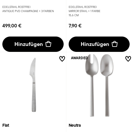
EDELSTAHL ROSTFREI
EDELSTAHL ROSTFREI
ANTIQUE PVD CHAMPAGNE +
3 FARBEN
MIRROR STAHL +
1 FARBE
15,6 CM
499,00 €
7,90 €
Hinzufügen
Hinzufügen
AWARDED
Flat
Neutra