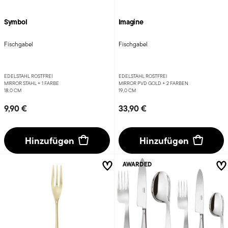
Symbol
Imagine
Fischgabel
Fischgabel
EDELSTAHL ROSTFREI
EDELSTAHL ROSTFREI
MIRROR STAHL +
1 FARBE
MIRROR PVD GOLD +
2 FARBEN
18,0 CM
19,0 CM
9,90 €
33,90 €
Hinzufügen
Hinzufügen
AWARDED