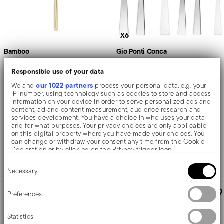
X6
Bamboo
Gio Ponti Conca
Responsible use of your data
Fischgabel
Besteck-Set, 36-teilig, Hohlheft Orfevre
our 1022 partners
We and
process your personal data, e.g. your
IP-number, using technology such as cookies to store and access
information on your device in order to serve personalized ads and
EDELSTAHL ROSTFREI
EDELSTAHL ROSTFREI
content, ad and content measurement, audience research and
MIRROR PVD CHAMPAGNE +
5 FARBEN
MIRROR STAHL +
1 FARBE
services development. You have a choice in who uses your data
18,8 CM
and for what purposes. Your privacy choices are only applicable
on this digital property where you have made your choices. You
33,50 €
855,90 €
can change or withdraw your consent any time from the Cookie
Declaration or by clicking on the Privacy trigger icon.
Consent
Info
If you allow, we would also like to:
Hinzufügen
Necessary
Selection
Collect information about your geographical location
which can be accurate to within several meters
Identify your device by actively scanning it for specific
AWARDED
Preferences
characteristics (fingerprinting)
Find out more about how your personal data is processed and set
Statistics
details section
your preferences in the
.