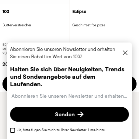
100
Eclipse
Butterverstreicher
Geschirrset for pizza
EDELSTAHL ROSTFREI
PORZELLAN
Abonnieren Sie unseren Newsletter und erhalten
MIRROR PVD GOLD +
1 FARBE
WHITE +
1 FARBE
16,9 CM
Ø 32 CM
Sie einen Rabatt im Wert von 10%!
20,50 €
151,50 €
Halten Sie sich über Neuigkeiten, Trends
und Sonderangebote auf dem
Laufenden.
Hinzufügen
Hinzufügen
Insert your email to register for the newsletters
Sie haben sich 24 von 3112 Produkten angesehen
Senden
Ja, bitte fügen Sie mich zu Ihrer Newsletter-Liste hinzu.
Weitere Artikel