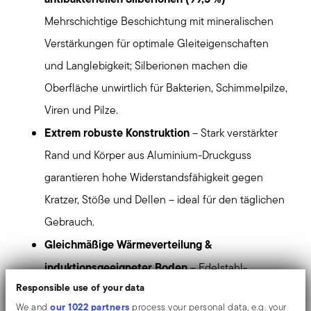
Mehrschichtige Beschichtung mit mineralischen
Verstärkungen für optimale Gleiteigenschaften
und Langlebigkeit; Silberionen machen die
Oberfläche unwirtlich für Bakterien, Schimmelpilze,
Viren und Pilze.
Extrem robuste Konstruktion
– Stark verstärkter
Rand und Körper aus Aluminium-Druckguss
garantieren hohe Widerstandsfähigkeit gegen
Kratzer, Stöße und Dellen – ideal für den täglichen
Gebrauch.
Gleichmäßige Wärmeverteilung &
induktionsgeeigneter Boden
– Edelstahl-
Responsible use of your data
Induktionsboden für Stabilität, Beständigkeit gegen
our 1022 partners
We and
process your personal data, e.g. your