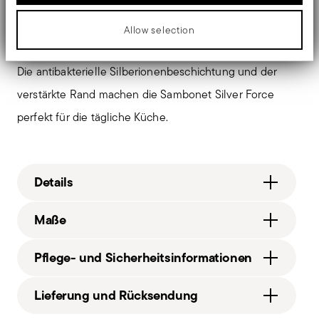
Schutz, Widerstandsfähigkeit und mühelose Leistung
Allow selection
im Alltag suchen.
Die antibakterielle Silberionenbeschichtung und der
verstärkte Rand machen die Sambonet Silver Force
perfekt für die tägliche Küche.
Details
Sambonet
Ma
ß
e
Silver Force
Aluminium, Stahl
3,5000 dm³
Pflege- und Sicherheitsinformationen
beige_grey
51084-24_vg
Lieferung und Rücksendung
2023
1