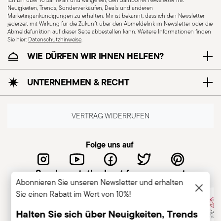
geeignet
geeignet
Neuigkeiten, Trends, Sonderverkäufen, Deals und anderen
Marketingankündigungen zu erhalten. Mir ist bekannt, dass ich den Newsletter
jederzeit mit Wirkung für die Zukunft über den Abmeldelink im Newsletter oder die
Abmeldefunktion auf dieser Seite abbestellen kann. Weitere Informationen finden
Sie hier:
Datenschutzhinweise
.
WIE DÜRFEN WIR IHNEN HELFEN?
Für E-Herd geeignet
Für Glaskeramikherd
geeignet
UNTERNEHMEN & RECHT
VERTRAG WIDERRUFEN
Für Gasherd geeignet
Lebensmittelkontakt
Folge uns auf
sicher
Sambonet, the best for you guest
Abonnieren Sie unseren Newsletter und erhalten
COOKWARE - Unsachgemäßer Gebrauch von
Sie einen Rabatt im Wert von 10%!
Kochtöpfen kann zu Verletzungen führen –
daher sollten sie nur bestimmungsgemäß
Halten Sie sich über Neuigkeiten, Trends