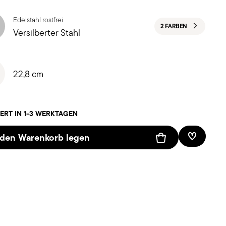
Edelstahl rostfrei
2 FARBEN
Versilberter Stahl
22,8 cm
ERT IN 1-3 WERKTAGEN
 den Warenkorb legen
Add To W