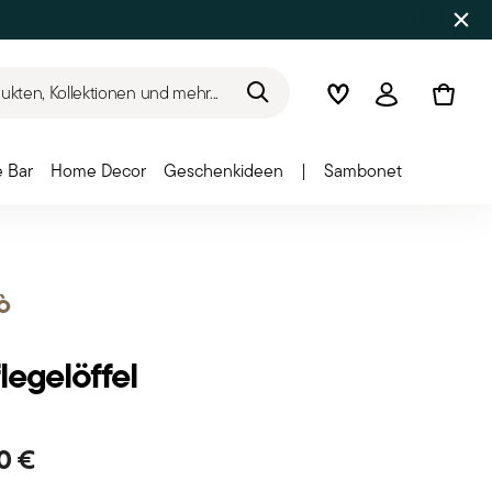
kten, Kollektionen und mehr...
Wishlist
Anmelden
 Bar
Home Decor
Geschenkideen
|
Sambonet
ò
legelöffel
0 €