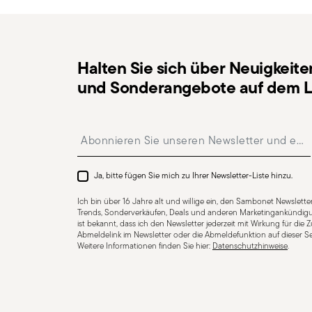
Halten Sie sich über Neuigkeite
und Sonderangebote auf dem L
Spülmaschinenfest
Insert your email to register for the newsletters
CUTLERY - Besteck muss mit Sorgfalt verwendet und g
Richtlinien für den sicheren Gebrauch. Sachgemäße Ve
Ja, bitte fügen Sie mich zu Ihrer Newsletter-Liste hinzu.
bestimmten Zweck bestimmt. Verwenden Sie Besteck 
Ich bin über 16 Jahre alt und willige ein, den Sambonet Newsletter
Unversehrtheit: Überprüfen Sie das Besteck auf Mängel
Trends, Sonderverkäufen, Deals und anderen Marketingankündigu
ist bekannt, dass ich den Newsletter jederzeit mit Wirkung für die
Brüche. Beschädigtes Besteck kann beim Gebrauch gef
Abmeldelink im Newsletter oder die Abmeldefunktion auf dieser Se
bei dem beschädigten Teil um einen Griff handelt, de
Weitere Informationen finden Sie hier:
Datenschutzhinweise
.
Pflege und Reinigung: Beachten Sie die Gebrauchs- un
Aufbewahrung: Bewahren Sie Besteck an einem sicher
Kindern auf. Wenn Sie das Besteck nicht benutzen, lass