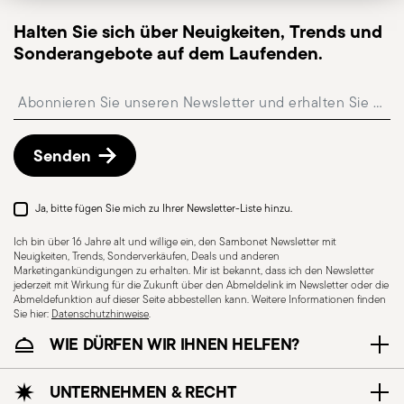
verfolgen.
Halten Sie sich über Neuigkeiten, Trends und
Abholstation
: in Italien ist die Lieferung an eine
Sonderangebote auf dem Laufenden.
Abholstation möglich und kann beim Checkout
ausgewählt werden.
Insert your email to register for the newsletters
Kostenlose Rückgabe innerhalb von 30 Tagen
ab
Versand-/Rechnungsdatum gemäß der auf der
Rückgaberichtlinien-Seite
beschriebenen
Senden
Vorgehensweise.
Ja, bitte fügen Sie mich zu Ihrer Newsletter-Liste hinzu.
Ich bin über 16 Jahre alt und willige ein, den Sambonet Newsletter mit
Neuigkeiten, Trends, Sonderverkäufen, Deals und anderen
Marketingankündigungen zu erhalten. Mir ist bekannt, dass ich den Newsletter
jederzeit mit Wirkung für die Zukunft über den Abmeldelink im Newsletter oder die
Abmeldefunktion auf dieser Seite abbestellen kann. Weitere Informationen finden
Sie hier:
Datenschutzhinweise
.
WIE DÜRFEN WIR IHNEN HELFEN?
Spülmaschinenfest
UNTERNEHMEN & RECHT