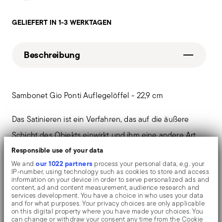
GELIEFERT IN 1-3 WERKTAGEN
Beschreibung
Sambonet Gio Ponti Auflegelöffel - 22,9 cm
Das Satinieren ist ein Verfahren, das auf die äußere
Schicht des Objekts einwirkt und ihm eine andere Art
Responsible use of your data
von Textur verleiht. Das Verfahren, das dem Polieren
our 1022 partners
We and
process your personal data, e.g. your
sehr ähnlich ist, besteht darin, dass die Gegenstände
IP-number, using technology such as cookies to store and access
information on your device in order to serve personalized ads and
unter einer speziellen Schleifbürste hindurchgeführt
content, ad and content measurement, audience research and
services development. You have a choice in who uses your data
werden, die die Oberfläche gleichmäßig macht und ihr
and for what purposes. Your privacy choices are only applicable
on this digital property where you have made your choices. You
ein zartes, mattes Aussehen verleiht.
can change or withdraw your consent any time from the Cookie