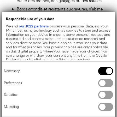
étaler des crèmes, des glaçages ou des sauces.
Bords arrondis et résistants aux rayures, n'abîme
pas les surfaces antiadhésives des casseroles et
Responsible use of your data
des poêles. Sûr et inodore, il n'altère pas les
our 1022 partners
We and
process your personal data, e.g. your
IP-number, using technology such as cookies to store and access
caractéristiques organoleptiques des aliments.
information on your device in order to serve personalized ads and
content, ad and content measurement, audience research and
Léger et maniable, le manche est ergonomique et
services development. You have a choice in who uses your data
and for what purposes. Your privacy choices are only applicable
antidérapant. Le trou à l'extrémité vous permet de
on this digital property where you have made your choices. You
can change or withdraw your consent any time from the Cookie
le suspendre après utilisation, pour l'avoir toujours
Declaration or by clicking on the Privacy trigger icon.
Consent
à portée de main dans la cuisine.
If you allow, we would also like to:
Necessary
Selection
Collect information about your geographical location
Fait en silicone, il résiste à des températures de
which can be accurate to within several meters
Identify your device by actively scanning it for specific
Preferences
-40 ° C à plus de +200 ° C sans perdre sa couleur
characteristics (fingerprinting)
Find out more about how your personal data is processed and set
ou se déformer. Facile à nettoyer et lavable au
Statistics
details section
your preferences in the
.
lave-vaisselle.
We use cookies to personalise content and ads, to provide social
Marketing
media features and to analyse our traffic. We also share
information about your use of our site with our social media,
advertising and analytics partners who may combine it with other