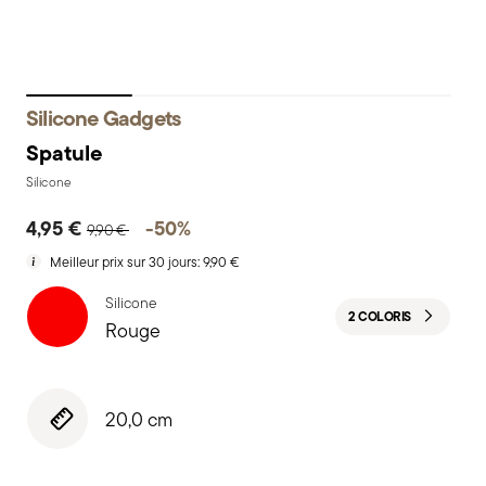
Silicone Gadgets
Spatule
Silicone
Price reduced from
to
4,95 €
-50%
9,90 €
Meilleur prix sur 30 jours:
9,90 €
Silicone
2 COLORIS
Rouge
20,0 cm