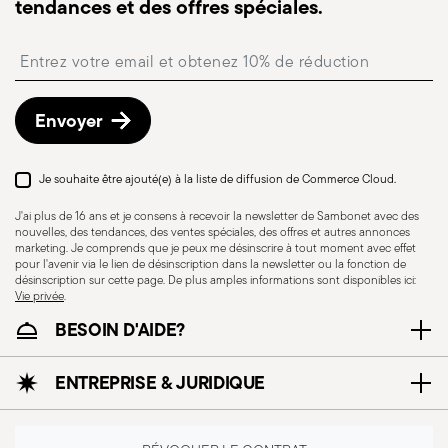
tendances et des offres spéciales.
Point relais
quelques informations générales de sécurité
: en Italie, la livraison en point relais est
disponible et peut être sélectionnée lors du
pour l'utilisation des ustensiles de cuisine:
Insert your email to register for the newsletters
paiement.
Utilisation correcte: chaque ustensile est conçu
Retours gratuits sous 30 jours
à compter de la
pour un usage spécifique, il est donc important
date d’expédition/facturation en suivant la
Envoyer
de l'utiliser pour la tâche pour laquelle il a été
procédure indiquée sur la page
Politique de retour
.
conçu. Entretien des ustensiles: gardez toujours
les ustensiles en bon état. Des lames
Je souhaite être ajouté(e) à la liste de diffusion de Commerce Cloud.
émoussées, des poignées cassées ou des
J'ai plus de 16 ans et je consens à recevoir la newsletter de Sambonet avec des
ustensiles endommagés peuvent provoquer des
nouvelles, des tendances, des ventes spéciales, des offres et autres annonces
marketing. Je comprends que je peux me désinscrire à tout moment avec effet
accidents. Stockage en toute sécurité: stockez
pour l'avenir via le lien de désinscription dans la newsletter ou la fonction de
les ustensiles en toute sécurité, hors de portée
désinscription sur cette page. De plus amples informations sont disponibles ici:
Vie privée
.
des enfants ou des personnes qui ne sont pas
BESOIN D'AIDE?
en mesure de les utiliser correctement. Utilisez
des supports ou des récipients appropriés pour
éviter que les outils ne tombent ou ne causent
ENTREPRISE & JURIDIQUE
des blessures. Attention pendant l'utilisation:
utilisez toujours les ustensiles avec soin, en vous