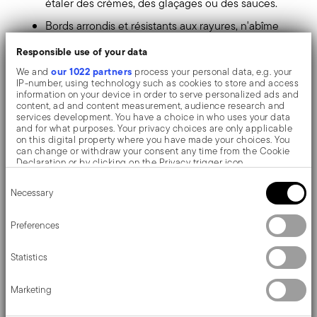
étaler des crèmes, des glaçages ou des sauces.
Bords arrondis et résistants aux rayures, n'abîme
pas les surfaces antiadhésives des casseroles et
Responsible use of your data
des poêles. Sûr et inodore, il n'altère pas les
our 1022 partners
We and
process your personal data, e.g. your
IP-number, using technology such as cookies to store and access
caractéristiques organoleptiques des aliments.
information on your device in order to serve personalized ads and
content, ad and content measurement, audience research and
Léger et maniable, le manche est ergonomique et
services development. You have a choice in who uses your data
and for what purposes. Your privacy choices are only applicable
antidérapant. Le trou à l'extrémité vous permet de
on this digital property where you have made your choices. You
can change or withdraw your consent any time from the Cookie
le suspendre après utilisation, pour l'avoir toujours
Declaration or by clicking on the Privacy trigger icon.
Consent
à portée de main dans la cuisine.
If you allow, we would also like to:
Necessary
Selection
Collect information about your geographical location
Fait en silicone, il résiste à des températures de
which can be accurate to within several meters
Identify your device by actively scanning it for specific
Preferences
-40 ° C à plus de +200 ° C sans perdre sa couleur
characteristics (fingerprinting)
Find out more about how your personal data is processed and set
ou se déformer. Facile à nettoyer et lavable au
Statistics
details section
your preferences in the
.
lave-vaisselle.
We use cookies to personalise content and ads, to provide social
Marketing
media features and to analyse our traffic. We also share
information about your use of our site with our social media,
advertising and analytics partners who may combine it with other