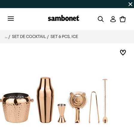
SOLDES D'ÉTÉ
Jusqu'à 50% de réduction sur une sélectio
Connexi
Menu
...
SET DE COCKTAIL
SET 6 PCS, ICE
List