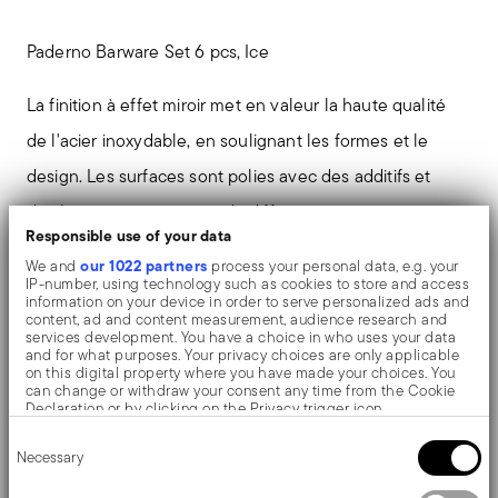
Paderno Barware Set 6 pcs, Ice
La finition à effet miroir met en valeur la haute qualité
de l'acier inoxydable, en soulignant les formes et le
design. Les surfaces sont polies avec des additifs et
des brosses mécaniques de différents matériaux, qui
Responsible use of your data
lissent l'acier inoxydable en lui conférant une grande
our 1022 partners
We and
process your personal data, e.g. your
brillance. Les reflets enrichissent l'objet et le rendent
IP-number, using technology such as cookies to store and access
information on your device in order to serve personalized ads and
encore plus précieux.
content, ad and content measurement, audience research and
services development. You have a choice in who uses your data
and for what purposes. Your privacy choices are only applicable
on this digital property where you have made your choices. You
can change or withdraw your consent any time from the Cookie
Declaration or by clicking on the Privacy trigger icon.
Détails
Consent
If you allow, we would also like to:
Necessary
Selection
Paderno
Collect information about your geographical location
Dimensions
which can be accurate to within several meters
Barware