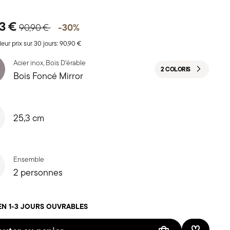
Price reduced from
to
63 €
-30%
90,90 €
leur prix sur 30 jours:
90,90 €
Acier inox, Bois D'érable
2 COLORIS
Bois Foncé Mirror
25,3 cm
Ensemble
2 personnes
EN 1-3 JOURS OUVRABLES