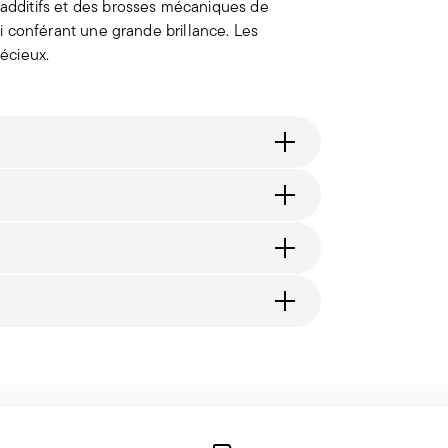
 additifs et des brosses mécaniques de
lui conférant une grande brillance. Les
récieux.
,90 € (Italie, UE et Suisse), 89,90 € (DK, FI,
la page
Livraison
.
édition standard prend généralement 1 à 3 jours
 vous recevrez un lien de suivi pour suivre la