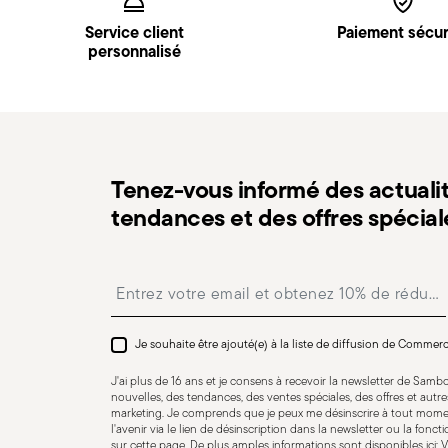
livraison.
Service client
Paiement sécur
Point relais
: en Italie, la livraison en point relais es
personnalisé
paiement.
Retours gratuits sous 30 jours
à compter de la date 
procédure indiquée sur la page
Politique de retour
.
Tenez-vous informé des actualit
tendances et des offres spécial
Insert your email to register for the newsletters
Adaptation au lave-vaisselle
Je souhaite être ajouté(e) à la liste de diffusion de Commer
J'ai plus de 16 ans et je consens à recevoir la newsletter de Sam
CUTLERY - Les couverts doivent être utilisés et manipu
nouvelles, des tendances, des ventes spéciales, des offres et aut
marketing. Je comprends que je peux me désinscrire à tout mome
pour une utilisation en toute sécurité. Utilisation app
l'avenir via le lien de désinscription dans la newsletter ou la fonct
usage spécifique. N'utilisez pas les couverts à des fins 
sur cette page. De plus amples informations sont disponibles ici:
V