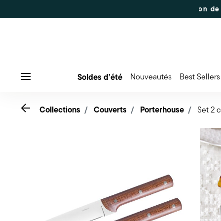
É
Jusqu'à 50% de réduction sur une sélection de produits
Soldes d’été
Nouveautés
Best Sellers
Menu
Go back
Collections
Couverts
Porterhouse
Set 2 