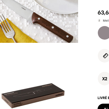
63,
Meil
X2
LIVRÉ 