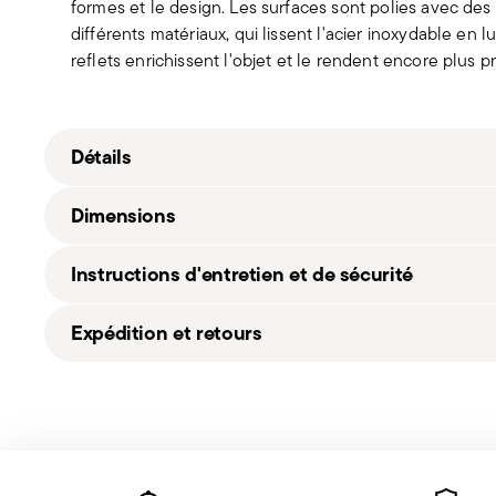
formes et le design. Les surfaces sont polies avec des
différents matériaux, qui lissent l'acier inoxydable en 
reflets enrichissent l'objet et le rendent encore plus p
Détails
Sambonet
Dimensions
Porterhouse
Acier inox, Bois D'érable
Instructions d'entretien et de sécurité
mirror_dark_wood
52577WA1
25,30 cm
Expédition et retours
8014808073311
510 gr
2017
30,10 cm
Livraison gratuite
pour les commandes supérieures à 69
2
11,80 cm
SI, SE) ou 135 £ (Royaume-Uni). Tous les détails sur 
2
2,80 cm
Expédition rapide :
pour les articles en stock, l’exp
2 steak knives
510 gr
ouvrés.
Services
Toute l‘année
1,0000 dm³
Footer
Suivi de commande :
une fois la commande expédiée,