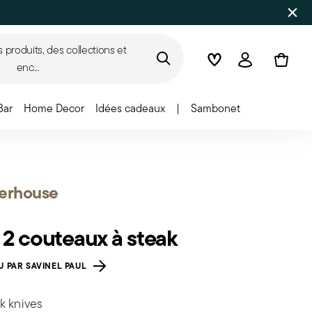
produits, des collections et
Wishlist
Connexion
enc...
Bar
Home Decor
Idées cadeaux
|
Sambonet
terhouse
 2 couteaux à steak
 PAR SAVINEL PAUL
k knives