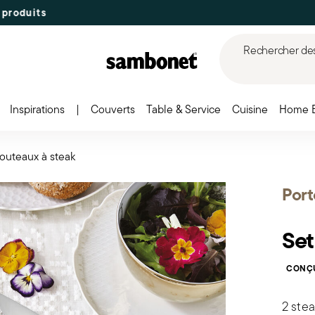
Rechercher des 
Inspirations
|
Couverts
Table & Service
Cuisine
Home 
couteaux à steak
Por
Set
CONÇU
2 stea