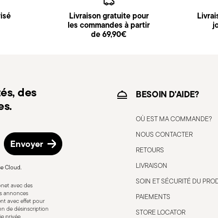
isé
Livraison gratuite pour
Livra
t disponible et peut être sélectionnée lors du
les commandes à partir
j
de 69,90€
d’expédition/facturation en suivant la
és, des
BESOIN D'AIDE?
es.
OÙ EST MA COMMANDE?
NOUS CONTACTER
Envoyer
RETOURS
LIVRAISON
ce Cloud.
SOIN ET SÉCURITÉ DU PRO
bonet avec des
lés avec soin. Ci-dessous, des indications
res annonces
PAIEMENTS
nt avec effet pour
ropriée: chaque couvert est conçu pour un
ion de désinscription
STORE LOCATOR
inappropriées. Intégrité: vérifiez que les
ie privée
.