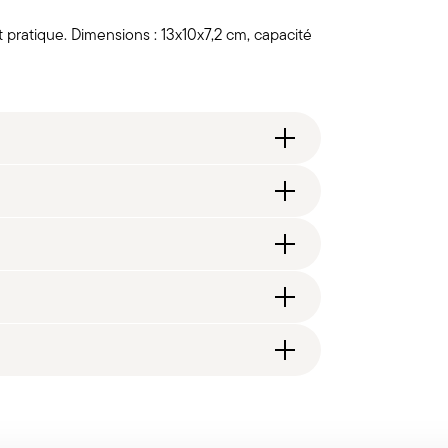
t pratique. Dimensions : 13x10x7,2 cm, capacité
 il Disegno Industriale
,90 € (Italie, UE et Suisse), 89,90 € (DK, FI,
la page
Livraison
.
édition standard prend généralement 1 à 3 jours