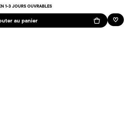
EN 1-3 JOURS OUVRABLES
outer au panier
Liste de 