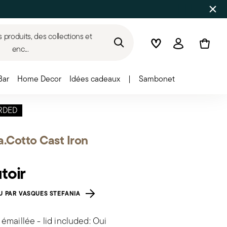
produits, des collections et
Wishlist
Connexion
enc...
Bar
Home Decor
Idées cadeaux
|
Sambonet
RDED
a.Cotto Cast Iron
toir
 PAR VASQUES STEFANIA
émaillée - lid included: Oui