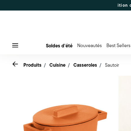
 -50% | Commandes du 7 au 16 août : expédition dès le 17
Soldes d’été
Nouveautés
Best Sellers
Menu
Go back
Produits
Cuisine
Casseroles
Sautoir