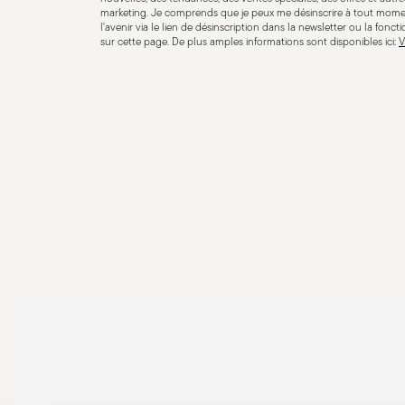
marketing. Je comprends que je peux me désinscrire à tout mome
l'avenir via le lien de désinscription dans la newsletter ou la fonct
sur cette page. De plus amples informations sont disponibles ici:
V
Adaptation au lave-vaisselle
Passe au fou
Compatible avec cuisinière
Compatible avec cui
électrique
vitro-céramiq
Sans danger pour le contact
alimentaire