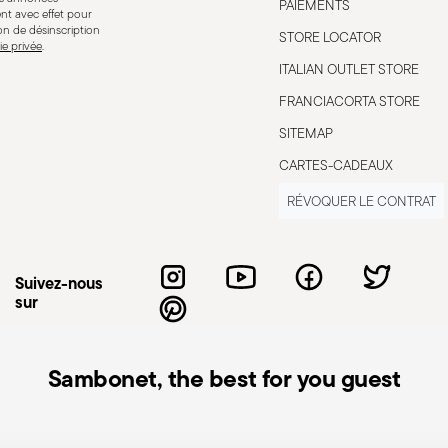
PAIEMENTS
nt avec effet pour
ion de désinscription
STORE LOCATOR
ie privée
.
ITALIAN OUTLET STORE
r
Compatible avec cuisinière à
induction
FRANCIACORTA STORE
SITEMAP
CARTES-CADEAUX
RÉVOQUER LE CONTRAT
sinière
Compatible avec cuisinière à
ue
gaz
Suivez-nous
sur
Sambonet, the best for you guest