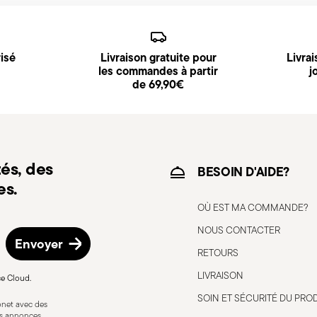
 vous recevrez un lien de suivi pour suivre la
isé
Livraison gratuite pour
Livra
t disponible et peut être sélectionnée lors du
les commandes à partir
j
de 69,90€
d’expédition/facturation en suivant la
és, des
BESOIN D'AIDE?
es.
OÙ EST MA COMMANDE?
NOUS CONTACTER
Envoyer
RETOURS
LIVRAISON
ce Cloud.
SOIN ET SÉCURITÉ DU PRO
bonet avec des
res annonces