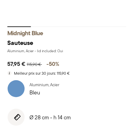
Midnight Blue
Sauteuse
Aluminium, Acier - lid included: Oui
Price reduced from
to
57,95 €
-50%
115,90 €
Meilleur prix sur 30 jours:
115,90 €
Aluminium, Acier
Bleu
Ø 28 cm - h 14 cm