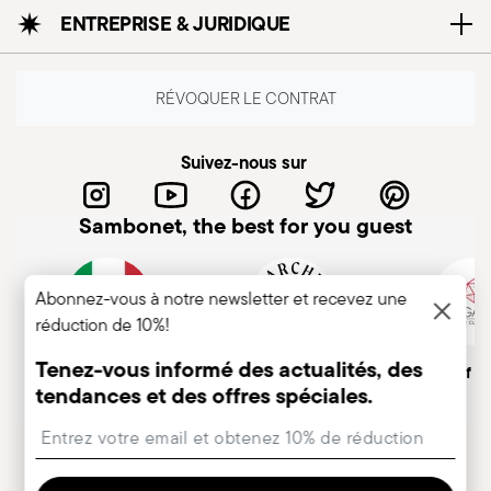
cuisinière à induction
cuisinière électrique
ENTREPRISE & JURIDIQUE
RÉVOQUER LE CONTRAT
Compatible avec
Compatible avec
Suivez-nous sur
cuisinière vitro-
cuisinière à gaz
céramique
Sambonet, the best for you guest
Abonnez-vous à notre newsletter et recevez une
réduction de 10%!
Sans danger pour le
contact alimentaire
Tenez-vous informé des actualités, des
Entreprise italienne
Marque historique, depuis
Member of A
tendances et des offres spéciales.
1856
Insert your email to register for the newsletters
COOKWARE - Une mauvaise utilisation des
casseroles peut causer des blessures à