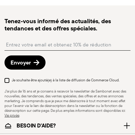
jours ouvrés.
Suivi de commande :
une fois la commande
expédiée, vous recevrez un lien de suivi pour
Tenez-vous informé des actualités, des
suivre la livraison.
Couvercle inclus
tendances et des offres spéciales.
Point relais
: en Italie, la livraison en point relais est
disponible et peut être sélectionnée lors du
Insert your email to register for the newsletters
paiement.
Retours gratuits sous 30 jours
à compter de la
date d’expédition/facturation en suivant la
Envoyer
procédure indiquée sur la page
Politique de retour
.
Je souhaite être ajouté(e) à la liste de diffusion de Commerce Cloud.
Résistance au lave-
Passe au four
J'ai plus de 16 ans et je consens à recevoir la newsletter de Sambonet avec des
vaisselle
nouvelles, des tendances, des ventes spéciales, des offres et autres annonces
marketing. Je comprends que je peux me désinscrire à tout moment avec effet
pour l'avenir via le lien de désinscription dans la newsletter ou la fonction de
désinscription sur cette page. De plus amples informations sont disponibles ici:
Vie privée
.
BESOIN D'AIDE?
Compatible avec
Compatible avec