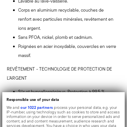
Lavable au lave-vaisselle.
Corps en aluminium recyclable, couches de
renfort avec particules minérales, revêtement en
ions argent.
Sans PFOA, nickel, plomb et cadmium.
Poignées en acier inoxydable, couvercles en verre
massif.
REVÊTEMENT - TECHNOLOGIE DE PROTECTION DE
L’ARGENT
Sûr et hypoallergénique. Protection à 99,5 %
Responsible use of your data
contre les microbes.
our 1022 partners
We and
process your personal data, e.g. your
Les ions d’argent rendent les surfaces
IP-number, using technology such as cookies to store and access
information on your device in order to serve personalized ads and
inhospitalières aux microorganismes tels que les
content, ad and content measurement, audience research and
services development. You have a choice in who uses your data