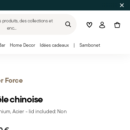
produits, des collections et
Wishlist
Connexion
enc...
Bar
Home Decor
Idées cadeaux
|
Sambonet
er Force
le chinoise
ium, Acier - lid included: Non
0 €