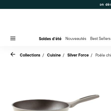
| Commandes du 7 au 16 août : expédition dès le 17 août
Soldes d’été
Nouveautés
Best Sellers
Menu
Go back
Collections
Cuisine
Silver Force
Poêle ch