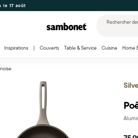
Rechercher des 
Inspirations
|
Couverts
Table & Service
Cuisine
Home 
inoise
Silv
Poê
Alumin
75,9