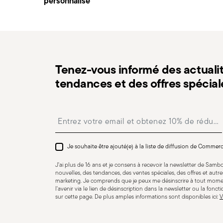
personnalisé
paiement.
Retours gratuits sous 30 jours
à compter de la date 
Article suspendu
procédure indiquée sur la page
Politique de retour
.
Tenez-vous informé des actualit
Adaptation au lave-vaisselle
Compatible avec cuis
tendances et des offres spécial
induction
Insert your email to register for the newsletters
Compatible avec cuisinière
Compatible avec cuis
Je souhaite être ajouté(e) à la liste de diffusion de Commer
vitro-céramique
gaz
J'ai plus de 16 ans et je consens à recevoir la newsletter de Sam
nouvelles, des tendances, des ventes spéciales, des offres et aut
marketing. Je comprends que je peux me désinscrire à tout mome
l'avenir via le lien de désinscription dans la newsletter ou la fonct
sur cette page. De plus amples informations sont disponibles ici:
V
COOKWARE - Une mauvaise utilisation des casseroles pe
ou à son entourage. Il est donc essentiel de les util