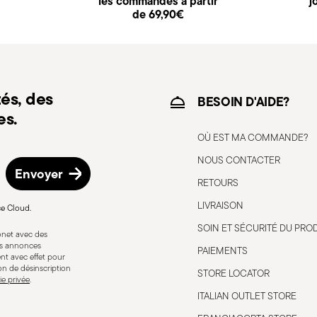
les commandes à partir
j
de 69,90€
d’expédition/facturation en suivant la
és, des
inière à
Compatible avec cuisinière
BESOIN D'AIDE?
es.
électrique
OÙ EST MA COMMANDE?
NOUS CONTACTER
Envoyer
RETOURS
inière à
Sans danger pour le contact
LIVRAISON
ce Cloud.
alimentaire
SOIN ET SÉCURITÉ DU PRO
bonet avec des
res annonces
PAIEMENTS
nt avec effet pour
ion de désinscription
STORE LOCATOR
ie privée
.
ut causer des blessures à l'utilisateur
ITALIAN OUTLET STORE
iser uniquement comme prévu. Pour une