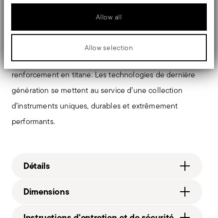
choisissez
professionnelle dans votre cuisine :
Allow all
Sambonet Titan Pro
et cuisinez chaque jour avec une
qualité digne d’un chef.
Allow selection
Double induction, revêtement en diamant et couche de
renforcement en titane. Les technologies de dernière
génération se mettent au service d’une collection
d’instruments uniques, durables et extrêmement
performants.
Détails
Sambonet
Dimensions
Titan Pro Double Induction
Aluminium
2,7000 dm³
Instructions d'entretien et de sécurité