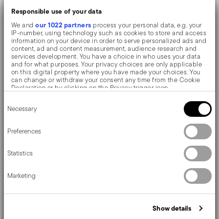
plat assurant une cuisson précise, un dorage
Responsible use of your data
our 1022 partners
parfait et un contrôle professionnel.
We and
process your personal data, e.g. your
IP-number, using technology such as cookies to store and access
Compatible avec tous les types de feux
information on your device in order to serve personalized ads and
–
content, ad and content measurement, audience research and
services development. You have a choice in who uses your data
Convient au gaz, à l’électrique, à la vitrocéramique
and for what purposes. Your privacy choices are only applicable
on this digital property where you have made your choices. You
et à l’induction.
can change or withdraw your consent any time from the Cookie
Declaration or by clicking on the Privacy trigger icon.
Praticité quotidienne et cuisine plus saine
–
Consent
If you allow, we would also like to:
Compatible lave-vaisselle, surface antiadhésive
Necessary
Selection
Collect information about your geographical location
permettant de réduire l’utilisation de matières
which can be accurate to within several meters
Identify your device by actively scanning it for specific
Preferences
grasses et facilitant le nettoyage.
characteristics (fingerprinting)
Find out more about how your personal data is processed and set
Gamme complète disponible
– Complétez votre
Statistics
details section
your preferences in the
.
cuisine avec d’autres pièces coordonnées de la
We use cookies to personalise content and ads, to provide social
Marketing
media features and to analyse our traffic. We also share
même collection.
information about your use of our site with our social media,
advertising and analytics partners who may combine it with other
information that you’ve provided to them or that they’ve collected
Apportez l’équilibre parfait entre style et performance
Show details
from your use of their services.