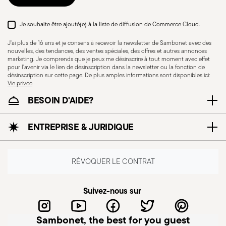
procédure indiquée sur la page
Politique de retour
.
Je souhaite être ajouté(e) à la liste de diffusion de Commerce Cloud.
Adaptation au lave-
Compatible avec
J'ai plus de 16 ans et je consens à recevoir la newsletter de Sambonet avec des
vaisselle
cuisinière à induction
nouvelles, des tendances, des ventes spéciales, des offres et autres annonces
marketing. Je comprends que je peux me désinscrire à tout moment avec effet
pour l'avenir via le lien de désinscription dans la newsletter ou la fonction de
désinscription sur cette page. De plus amples informations sont disponibles ici:
Vie privée
.
BESOIN D'AIDE?
Compatible avec
Compatible avec
cuisinière électrique
cuisinière vitro-
ENTREPRISE & JURIDIQUE
céramique
RÉVOQUER LE CONTRAT
Suivez-nous sur
Compatible avec
Sans danger pour le
cuisinière à gaz
contact alimentaire
Sambonet, the best for you guest