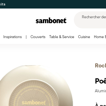
Rechercher des 
Inspirations
|
Couverts
Table & Service
Cuisine
Home 
Rock
Poê
Alumi
À pa