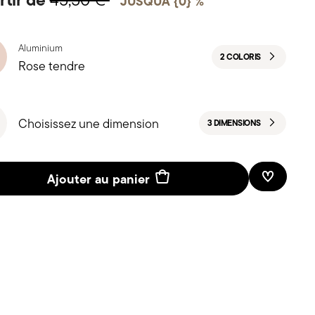
45,50 €
JUSQUÀ {0} %
Aluminium
2 COLORIS
Rose tendre
Choisissez une dimension
3 DIMENSIONS
Ajouter au panier
Liste de 