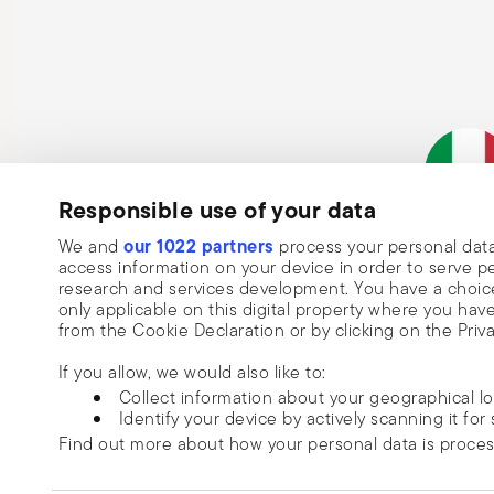
chaudes. Ne touchez jamais poignées ou surfaces à m
selon les instructions du fabricant. Évitez les éponges
chaude sur une surface froide ou mouillée, pour éviter l
régulièrement l’état des casseroles : poignées desserrée
les instructions d'utilisation et d'entretien.
Responsible use of your data
Abonnez-vous à notre newsletter et recevez une réductio
Entreprise it
our 1022 partners
10%!
We and
process your personal data
access information on your device in order to serve
Tenez-vous informé des actualités, de
research and services development. You have a choice
only applicable on this digital property where you h
tendances et des offres spéciales.
from the Cookie Declaration or by clicking on the Priva
Insert your email to register for the newsletters
En
If you allow, we would also like to:
Collect information about your geographical l
Identify your device by actively scanning it for 
Je souhaite être ajouté(e) à la liste de diffusion de Commerce Cloud.
Find out more about how your personal data is proce
J'ai plus de 16 ans et je consens à recevoir la newsletter de Sambonet avec des
des tendances, des ventes spéciales, des offres et autres annonces marketing
We use cookies to personalise content and ads, to prov