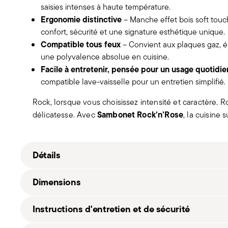
saisies intenses à haute température.
Ergonomie distinctive
– Manche effet bois soft touch
confort, sécurité et une signature esthétique unique.
Compatible tous feux
– Convient aux plaques gaz, él
une polyvalence absolue en cuisine.
Facile à entretenir, pensée pour un usage quotidie
compatible lave-vaisselle pour un entretien simplifié.
Rock, lorsque vous choisissez intensité et caractère. Ro
Sambonet Rock’n’Rose
délicatesse. Avec
, la cuisine 
Détails
Sambonet
Dimensions
Rock 'N' Rose
Aluminium
Instructions d'entretien et de sécurité
soft_rose
51034P20_vg
Aluminum thickness: mm 3,5