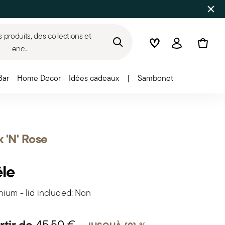
SOLDES D'ÉTÉ
Jusqu'à 50% de réduction sur une 
produits, des collections et
Wishlist
Connexion
enc...
Bar
Home Decor
Idées cadeaux
|
Sambonet
 'N' Rose
le
nium - lid included: Non
rtir de