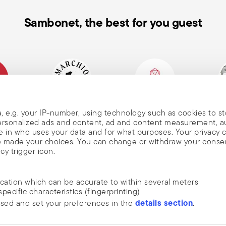
ains nues. Après chaque usage, nettoyez
 abrasives. Ne posez jamais une casserole
Sambonet, the best for you guest
es fissures. Enfin, contrôlez
s, fissures, rouille, et respectez toujours
n de
alienne
Marque historique,
Member of Altagamma
Ecovad
, e.g. your IP-number, using technology such as cookies to s
depuis 1856
 personalized ads and content, ad and content measurement, 
s
 in who uses your data and for what purposes. Your privacy 
ave made your choices. You can change or withdraw your conse
cy trigger icon.
voyer
ocation which can be accurate to within several meters
specific characteristics (fingerprinting)
DÉCOUVREZ TOUTES NOS MARQUES
details section
ssed and set your preferences in the
.
 nouvelles,
Forme et fonction pour votre maison
. Je comprends
ide social media features and to analyse our traffic. We also