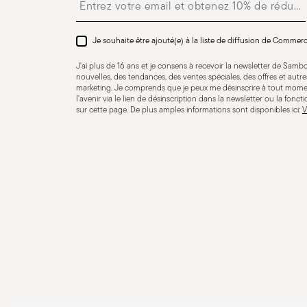
Compatible avec cuisinière
Compatible avec cuis
Je souhaite être ajouté(e) à la liste de diffusion de Commer
vitro-céramique
gaz
J'ai plus de 16 ans et je consens à recevoir la newsletter de Sam
nouvelles, des tendances, des ventes spéciales, des offres et aut
marketing. Je comprends que je peux me désinscrire à tout mome
l'avenir via le lien de désinscription dans la newsletter ou la fonct
sur cette page. De plus amples informations sont disponibles ici:
V
COOKWARE - Une mauvaise utilisation des casseroles pe
ou à son entourage. Il est donc essentiel de les util
utilisation sûre, suivez ces recommandations simples 
casserole vide, elle pourrait s’endommager ou deveni
brûlures ou incendies. Vérifiez que la poignée est bien 
utilisez des gants de cuisine. Pour préserver le revêtem
en bois, silicone ou plastique résistant à la chaleur. Év
couvercle, attention à la vapeur brûlante qui peut s’é
une casserole sans surveillance sur le feu, surtout ave
déborder et provoquer un incendie. Posez toujours la c
pour éviter tout basculement. Utilisez des maniques o