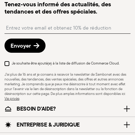
Tenez-vous informé des actualités, des
suivre la livraison.
tendances et des offres spéciales.
Point relais
: en Italie, la livraison en point relais est
disponible et peut être sélectionnée lors du
Insert your email to register for the newsletters
paiement.
Retours gratuits sous 30 jours
à compter de la
date d’expédition/facturation en suivant la
Envoyer
procédure indiquée sur la page
Politique de retour
.
Je souhaite être ajouté(e) à la liste de diffusion de Commerce Cloud.
J'ai plus de 16 ans et je consens à recevoir la newsletter de Sambonet avec des
nouvelles, des tendances, des ventes spéciales, des offres et autres annonces
marketing. Je comprends que je peux me désinscrire à tout moment avec effet
pour l'avenir via le lien de désinscription dans la newsletter ou la fonction de
désinscription sur cette page. De plus amples informations sont disponibles ici:
Vie privée
.
BESOIN D'AIDE?
ENTREPRISE & JURIDIQUE