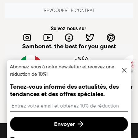
RÉVOQUER LE CONTRAT
Suivez-nous sur
Sambonet, the best for you guest
Abonnez-vous à notre newsletter et recevez une
réduction de 10%!
Tenez-vous informé des actualités, des
Entreprise italienne
Marque historique, depuis
Member of A
tendances et des offres spéciales.
1856
Insert your email to register for the newsletters
Envoyer
DÉCOUVREZ TOUTES NOS MARQUES
Forme et fonction pour votre maison