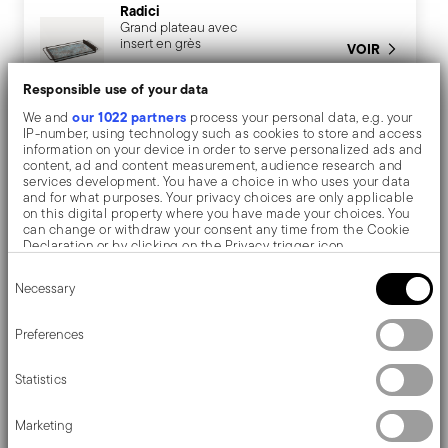
Radici
Grand plateau avec
insert en grès
VOIR
199,40 €
Responsible use of your data
our 1022 partners
We and
process your personal data, e.g. your
IP-number, using technology such as cookies to store and access
information on your device in order to serve personalized ads and
Description
content, ad and content measurement, audience research and
services development. You have a choice in who uses your data
and for what purposes. Your privacy choices are only applicable
on this digital property where you have made your choices. You
can change or withdraw your consent any time from the Cookie
Sambonet Radici Insert for tray - Rectangulaire - 52,5
Declaration or by clicking on the Privacy trigger icon.
Consent
cm x 32,0 cm
If you allow, we would also like to:
Necessary
Selection
Collect information about your geographical location
which can be accurate to within several meters
Inspirés par le design géométrique des années 1970,
Identify your device by actively scanning it for specific
Preferences
characteristics (fingerprinting)
les articles Radici ajoutent de la beauté à la table.
Find out more about how your personal data is processed and set
Statistics
details section
your preferences in the
.
We use cookies to personalise content and ads, to provide social
Marketing
media features and to analyse our traffic. We also share
information about your use of our site with our social media,