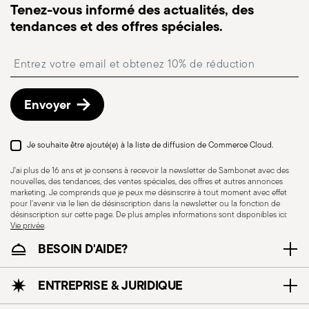
Tenez-vous informé des actualités, des
suivre la livraison.
tendances et des offres spéciales.
Point relais
: en Italie, la livraison en point relais est
disponible et peut être sélectionnée lors du
Insert your email to register for the newsletters
paiement.
Retours gratuits sous 30 jours
à compter de la
date d’expédition/facturation en suivant la
Envoyer
procédure indiquée sur la page
Politique de retour
.
Je souhaite être ajouté(e) à la liste de diffusion de Commerce Cloud.
J'ai plus de 16 ans et je consens à recevoir la newsletter de Sambonet avec des
nouvelles, des tendances, des ventes spéciales, des offres et autres annonces
marketing. Je comprends que je peux me désinscrire à tout moment avec effet
pour l'avenir via le lien de désinscription dans la newsletter ou la fonction de
désinscription sur cette page. De plus amples informations sont disponibles ici:
Vie privée
.
BESOIN D'AIDE?
ENTREPRISE & JURIDIQUE