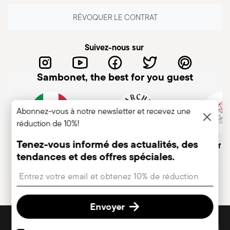
RÉVOQUER LE CONTRAT
Suivez-nous sur
Sambonet, the best for you guest
Abonnez-vous à notre newsletter et recevez une
réduction de 10%!
Tenez-vous informé des actualités, des
Entreprise italienne
Marque historique, depuis
Member of A
tendances et des offres spéciales.
1856
Insert your email to register for the newsletters
Envoyer
DÉCOUVREZ TOUTES NOS MARQUES
Forme et fonction pour votre maison