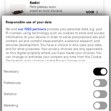
Radici
Petit plateau avec
insert en bois d'acacia
VOIR
70,40 €
Responsible use of your data
our 1022 partners
We and
process your personal data, e.g. your
IP-number, using technology such as cookies to store and access
information on your device in order to serve personalized ads and
Description
content, ad and content measurement, audience research and
services development. You have a choice in who uses your data
and for what purposes. Your privacy choices are only applicable
on this digital property where you have made your choices. You
can change or withdraw your consent any time from the Cookie
Sambonet Radici Insert for tray - Rectangulaire - 19,8
Declaration or by clicking on the Privacy trigger icon.
Consent
cm x 16,2 cm
If you allow, we would also like to:
Necessary
Selection
Collect information about your geographical location
which can be accurate to within several meters
Inspirés par le design géométrique des années 1970,
Identify your device by actively scanning it for specific
Preferences
characteristics (fingerprinting)
les articles Radici ajoutent de la beauté à la table.
Find out more about how your personal data is processed and set
Statistics
details section
your preferences in the
.
We use cookies to personalise content and ads, to provide social
Marketing
media features and to analyse our traffic. We also share
information about your use of our site with our social media,