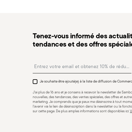
Retours gratuits sous 30 jours
à compter de la date 
procédure indiquée sur la page
Politique de retour
.
Tenez-vous informé des actualit
tendances et des offres spécial
Insert your email to register for the newsletters
Résistance au lave-vaisselle
Je souhaite être ajouté(e) à la liste de diffusion de Commer
J'ai plus de 16 ans et je consens à recevoir la newsletter de Sam
CUTLERY - Les couverts doivent être utilisés et manipu
nouvelles, des tendances, des ventes spéciales, des offres et aut
marketing. Je comprends que je peux me désinscrire à tout mome
pour une utilisation en toute sécurité. Utilisation app
l'avenir via le lien de désinscription dans la newsletter ou la fonct
usage spécifique. N'utilisez pas les couverts à des fins 
sur cette page. De plus amples informations sont disponibles ici:
V
couverts ne présentent pas de défauts tels que des po
d'autres cassures. Des couverts endommagés peuvent êt