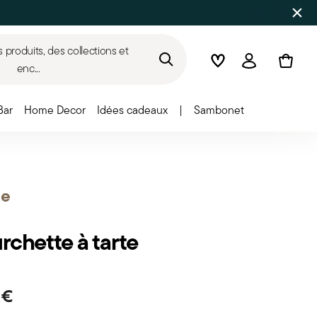
produits, des collections et
Wishlist
Connexion
enc...
Bar
Home Decor
Idées cadeaux
|
Sambonet
e
rchette à tarte
 €