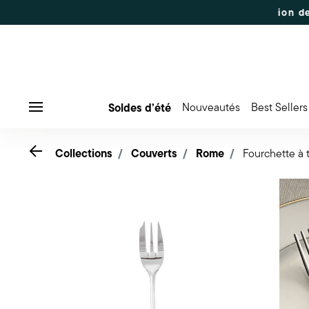
D'ÉTÉ
Jusqu'à 50% de réduction sur une sélection de pro
Soldes d’été
Nouveautés
Best Sellers
Menu
Go back
Collections
Couverts
Rome
Fourchette à 