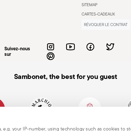
'utilisation. Entretien et nettoyage: suivez
SITEMAP
s. Stockage: rangez les couverts dans un
CARTES-CADEAUX
sont pas utilisés, évitez de laisser les
 sur des surfaces où ils pourraient tomber
RÉVOQUER LE CONTRAT
Suivez-nous
sur
Sambonet, the best for you guest
n de
alienne
Marque historique,
Member of Altagamma
Ecovad
, e.g. your IP-number, using technology such as cookies to s