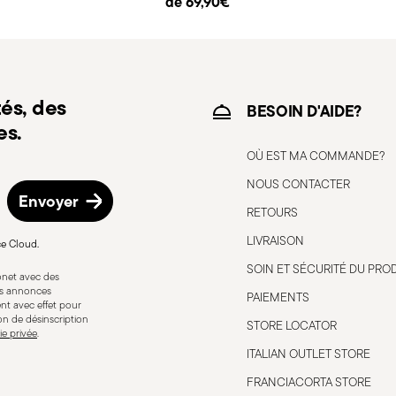
de 69,90€
d’expédition/facturation en suivant la
és, des
BESOIN D'AIDE?
es.
OÙ EST MA COMMANDE?
NOUS CONTACTER
Envoyer
RETOURS
LIVRAISON
ce Cloud.
SOIN ET SÉCURITÉ DU PRO
bonet avec des
lés avec soin. Ci-dessous, des indications
res annonces
PAIEMENTS
nt avec effet pour
ropriée: chaque couvert est conçu pour un
ion de désinscription
STORE LOCATOR
inappropriées. Intégrité: vérifiez que les
ie privée
.
ignées desserrées, des fissures ou
ITALIAN OUTLET STORE
re dangereux à l'usage, surtout s'il
FRANCIACORTA STORE