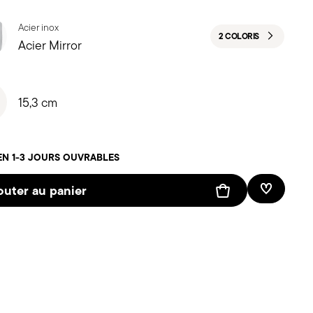
Acier inox
2 COLORIS
Acier Mirror
15,3 cm
EN 1-3 JOURS OUVRABLES
outer au panier
Liste de 