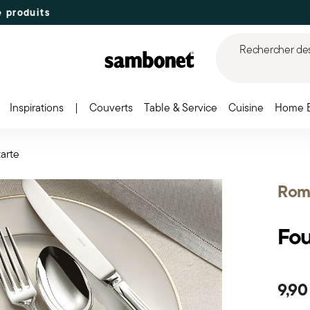
duits
Rechercher des 
Inspirations
|
Couverts
Table & Service
Cuisine
Home 
tarte
Rom
Fou
9,90