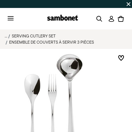
SOLDES D'ÉTÉ
Jusqu'à -50% | Commandes du 7 au 16 août 
Connexi
Menu
...
SERVING CUTLERY SET
ENSEMBLE DE COUVERTS À SERVIR 3 PIÈCES
List