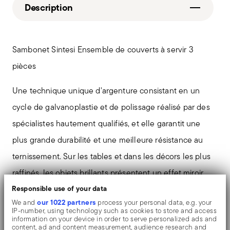
Description
Sambonet Sintesi Ensemble de couverts à servir 3
pièces
Une technique unique d'argenture consistant en un
cycle de galvanoplastie et de polissage réalisé par des
spécialistes hautement qualifiés, et elle garantit une
plus grande durabilité et une meilleure résistance au
ternissement. Sur les tables et dans les décors les plus
raffinés, les objets brillants présentent un effet miroir
Responsible use of your data
exceptionnel et durable.
our 1022 partners
We and
process your personal data, e.g. your
IP-number, using technology such as cookies to store and access
Le couteau monobloc est fabriqué en une seule pièce
information on your device in order to serve personalized ads and
content, ad and content measurement, audience research and