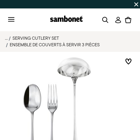
SOLDES D'ÉTÉ
Jusqu'à -50% | Commandes du 7 au 16 août 
Connexi
Menu
...
SERVING CUTLERY SET
ENSEMBLE DE COUVERTS À SERVIR 3 PIÈCES
List