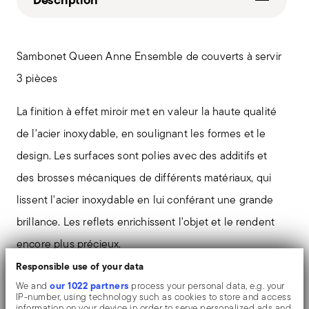
Sambonet Queen Anne Ensemble de couverts à servir
3 pièces
La finition à effet miroir met en valeur la haute qualité
de l'acier inoxydable, en soulignant les formes et le
design. Les surfaces sont polies avec des additifs et
des brosses mécaniques de différents matériaux, qui
lissent l'acier inoxydable en lui conférant une grande
brillance. Les reflets enrichissent l'objet et le rendent
encore plus précieux.
Responsible use of your data
Le couteau monobloc est fabriqué en une seule pièce
our 1022 partners
We and
process your personal data, e.g. your
IP-number, using technology such as cookies to store and access
d'acier. Contrairement au couteau à manche creux, qui
information on your device in order to serve personalized ads and