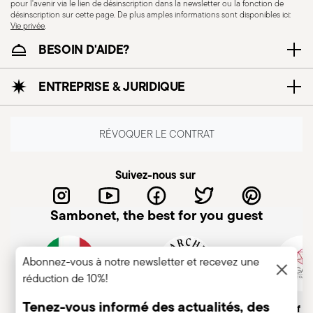
pour l'avenir via le lien de désinscription dans la newsletter ou la fonction de
désinscription sur cette page. De plus amples informations sont disponibles ici:
Vie privée
.
BESOIN D'AIDE?
ENTREPRISE & JURIDIQUE
Résistance au lave-
vaisselle
RÉVOQUER LE CONTRAT
CUTLERY - Les couverts doivent être utilisés et
Suivez-nous sur
manipulés avec soin. Ci-dessous, des indications
pour une utilisation en toute sécurité. Utilisation
Sambonet, the best for you guest
appropriée: chaque couvert est conçu pour un
usage spécifique. N'utilisez pas les couverts à
des fins inappropriées. Intégrité: vérifiez que les
Abonnez-vous à notre newsletter et recevez une
réduction de 10%!
couverts ne présentent pas de défauts tels que
des poignées desserrées, des fissures ou
Tenez-vous informé des actualités, des
Entreprise italienne
Marque historique, depuis
Member of A