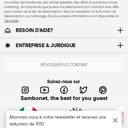
nouvelles, des tendances, des ventes spéciales, des offres et autres annonces
marketing. Je comprends que je peux me désinscrire à tout moment avec effet
pour l'avenir via le lien de désinscription dans la newsletter ou la fonction de
désinscription sur cette page. De plus amples informations sont disponibles ici:
Vie privée
.
BESOIN D'AIDE?
ENTREPRISE & JURIDIQUE
Résistance au lave-
vaisselle
RÉVOQUER LE CONTRAT
CUTLERY - Les couverts doivent être utilisés et
Suivez-nous sur
manipulés avec soin. Ci-dessous, des indications
pour une utilisation en toute sécurité. Utilisation
Sambonet, the best for you guest
appropriée: chaque couvert est conçu pour un
usage spécifique. N'utilisez pas les couverts à
des fins inappropriées. Intégrité: vérifiez que les
Abonnez-vous à notre newsletter et recevez une
réduction de 10%!
couverts ne présentent pas de défauts tels que