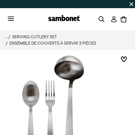
SOLDES D'ÉTÉ
Jusqu'à -50% | Commandes du 7 au 16 août 
Connexi
Menu
...
SERVING CUTLERY SET
ENSEMBLE DE COUVERTS À SERVIR 3 PIÈCES
List