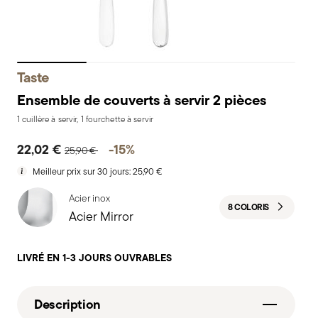
Taste
Ensemble de couverts à servir 2 pièces
1 cuillère à servir, 1 fourchette à servir
Price reduced from
to
22,02 €
-15%
25,90 €
Meilleur prix sur 30 jours:
25,90 €
Acier inox
8 COLORIS
Acier Mirror
LIVRÉ EN 1-3 JOURS OUVRABLES
Description