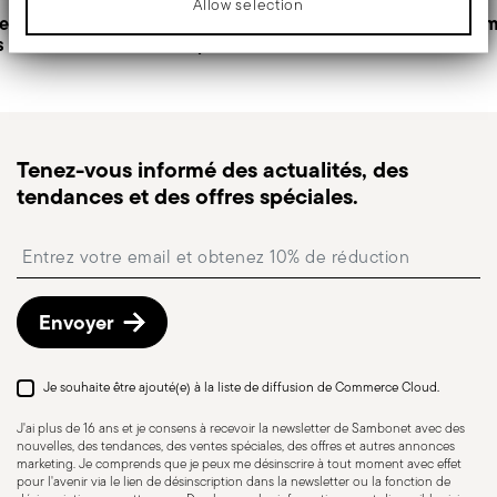
Allow selection
détails sur la page
Livraison
.
retours
Service client
Paiem
Monobloc
s
Expédition rapide :
personnalisé
pour les articles en stock,
l’expédition standard prend généralement 1 à 3
jours ouvrés.
Suivi de commande :
une fois la commande
expédiée, vous recevrez un lien de suivi pour
Tenez-vous informé des actualités, des
suivre la livraison.
tendances et des offres spéciales.
Point relais
: en Italie, la livraison en point relais est
disponible et peut être sélectionnée lors du
Insert your email to register for the newsletters
paiement.
Retours gratuits sous 30 jours
à compter de la
date d’expédition/facturation en suivant la
Envoyer
procédure indiquée sur la page
Politique de retour
.
Je souhaite être ajouté(e) à la liste de diffusion de Commerce Cloud.
J'ai plus de 16 ans et je consens à recevoir la newsletter de Sambonet avec des
nouvelles, des tendances, des ventes spéciales, des offres et autres annonces
marketing. Je comprends que je peux me désinscrire à tout moment avec effet
pour l'avenir via le lien de désinscription dans la newsletter ou la fonction de