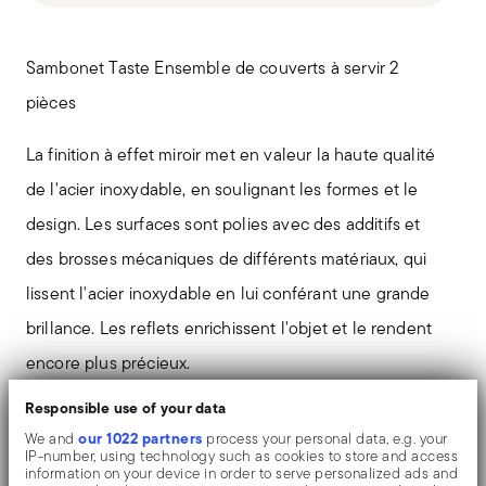
Sambonet Taste Ensemble de couverts à servir 2
pièces
La finition à effet miroir met en valeur la haute qualité
de l'acier inoxydable, en soulignant les formes et le
design. Les surfaces sont polies avec des additifs et
des brosses mécaniques de différents matériaux, qui
lissent l'acier inoxydable en lui conférant une grande
brillance. Les reflets enrichissent l'objet et le rendent
encore plus précieux.
Responsible use of your data
Le couteau monobloc est fabriqué en une seule pièce
our 1022 partners
We and
process your personal data, e.g. your
d'acier. Contrairement au couteau à manche creux, qui
IP-number, using technology such as cookies to store and access
information on your device in order to serve personalized ads and