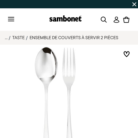
SOLDES D'ÉTÉ
Jusqu'à -50% | Commandes du 7 au 16 août 
Connexi
Menu
...
TASTE
ENSEMBLE DE COUVERTS À SERVIR 2 PIÈCES
List