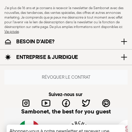
J'ai plus de 16 ans et je consens à recevoir la newsletter de Sambonet avec des
nouvelles, des tendances, des ventes spéciales, des offres et autres annonces
marketing. Je comprends que je peux me désinscrire à tout moment avec effet
pour l'avenir via le lien de désinscription dans la newsletter ou la fonction de
désinscription sur cette page. De plus amples informations sont disponibles ici:
Vie privée
.
BESOIN D'AIDE?
ENTREPRISE & JURIDIQUE
Résistance au lave-
vaisselle
RÉVOQUER LE CONTRAT
CUTLERY+KNIVES - Les couverts doivent être
Suivez-nous sur
utilisés et manipulés avec soin afin de garantir la
sécurité de l’utilisateur et des personnes à
Sambonet, the best for you guest
proximité. Chaque pièce est conçue pour un
usage précis et ne doit pas être utilisée de
manière inappropriée. Vérifiez l’absence de
Abonnez-vous à notre newsletter et recevez une