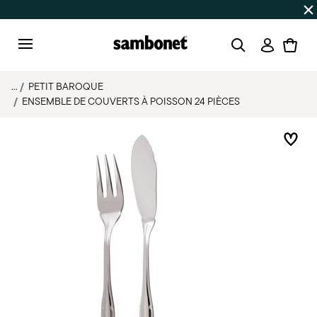
SOLDES D'ÉTÉ
Jusqu'à 50% de réduction sur une sélectio
Connexi
Menu
...
PETIT BAROQUE
ENSEMBLE DE COUVERTS À POISSON 24 PIÈCES
List