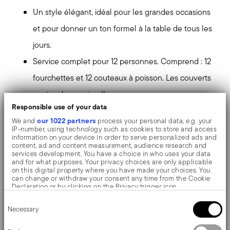
Un style élégant, idéal pour les grandes occasions
et pour donner un ton formel à la table de tous les
jours.
Service complet pour 12 personnes. Comprend : 12
fourchettes et 12 couteaux à poisson. Les couverts
vont au lave-vaisselle.
Responsible use of your data
La finition à effet miroir met en valeur la haute qualité
our 1022 partners
We and
process your personal data, e.g. your
IP-number, using technology such as cookies to store and access
de l'acier inoxydable, en soulignant les formes et le
information on your device in order to serve personalized ads and
content, ad and content measurement, audience research and
design. Les surfaces sont polies avec des additifs et
services development. You have a choice in who uses your data
and for what purposes. Your privacy choices are only applicable
des brosses mécaniques de différents matériaux, qui
on this digital property where you have made your choices. You
can change or withdraw your consent any time from the Cookie
lissent l'acier inoxydable en lui conférant une grande
Declaration or by clicking on the Privacy trigger icon.
brillance. Les reflets enrichissent l'objet et le rendent
Consent
If you allow, we would also like to:
Necessary
Selection
Collect information about your geographical location
encore plus précieux.
which can be accurate to within several meters
Identify your device by actively scanning it for specific