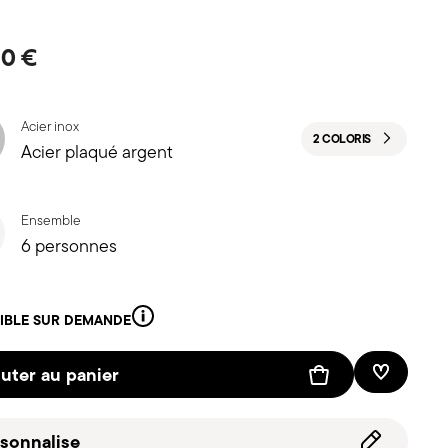
50 €
Acier inox
2 COLORIS
Acier plaqué argent
Ensemble
6 personnes
IBLE SUR DEMANDE
uter au panier
Liste de 
sonnalise