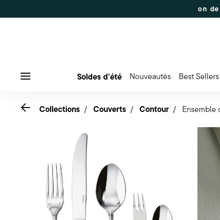
É
Jusqu'à 50% de réduction sur une sélection de produits
Soldes d’été
Nouveautés
Best Sellers
Menu
Go back
Collections
Couverts
Contour
Ensemble d