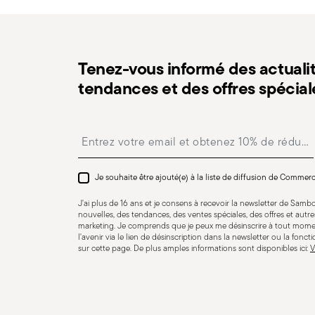
procédure indiquée sur la page
Politique de retour
.
Tenez-vous informé des actualit
tendances et des offres spécial
Résistance au lave-vaisselle
Insert your email to register for the newsletters
CUTLERY+KNIVES - Les couverts doivent être utilisés et
sécurité de l’utilisateur et des personnes à proximité
Je souhaite être ajouté(e) à la liste de diffusion de Commer
précis et ne doit pas être utilisée de manière inappropr
J'ai plus de 16 ans et je consens à recevoir la newsletter de Sam
manches desserrés, fissures ou cassures, car un cou
nouvelles, des tendances, des ventes spéciales, des offres et aut
marketing. Je comprends que je peux me désinscrire à tout mome
surtout si un manche se détache pendant l’usage. Suive
l'avenir via le lien de désinscription dans la newsletter ou la fonct
l’entretien et le nettoyage. Rangez-les dans un endroit
sur cette page. De plus amples informations sont disponibles ici:
V
laissez pas sur le bord des assiettes ou des surfaces, 
mauvaise utilisation peut causer des blessures. Il est 
précaution et uniquement selon leur usage prévu. Les