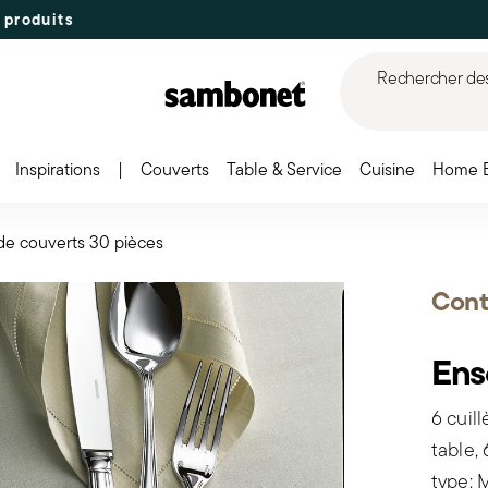
Rechercher des 
Inspirations
|
Couverts
Table & Service
Cuisine
Home 
e couverts 30 pièces
Cont
Ens
6 cuil
table,
type: 