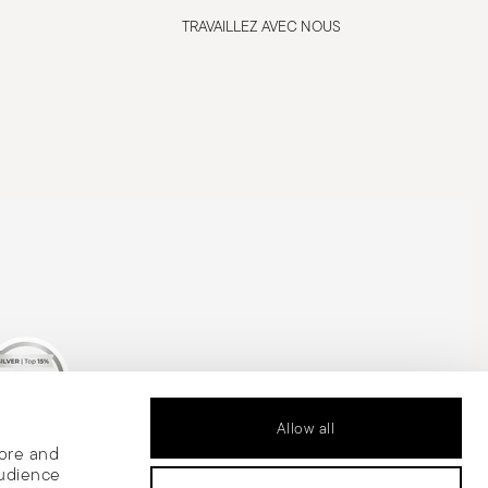
TRAVAILLEZ AVEC NOUS
Allow all
is Silver Medal
tore and
audience