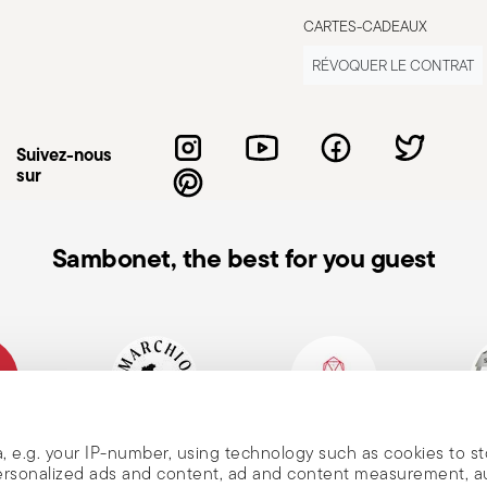
ute coupure. Ils ne doivent être utilisés
CARTES-CADEAUX
ndommager la lame. Il est recommandé de
te plus de force et peut glisser.
RÉVOQUER LE CONTRAT
me vers le bas ou de manière sécurisée,
s et antidérapantes. Ne les laissez jamais
nts. Lors du lavage, manipulez-les avec
Suivez-nous
sur
des gants ou chiffons si nécessaire. Ne
ors du transport, portez-le toujours avec
Sambonet, the best for you guest
n de
alienne
Marque historique,
Member of Altagamma
Ecovad
, e.g. your IP-number, using technology such as cookies to s
depuis 1856
 personalized ads and content, ad and content measurement, 