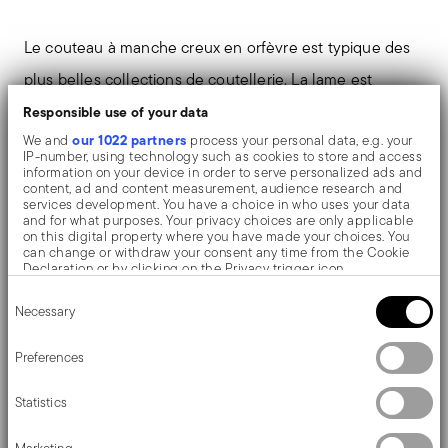
Le couteau à manche creux en orfèvre est typique des
plus belles collections de coutellerie. La lame est
collée au manche par l'insertion d'une pâte de ciment
Responsible use of your data
our 1022 partners
We and
process your personal data, e.g. your
spéciale qui confère au couteau un équilibre optimal. Il
IP-number, using technology such as cookies to store and access
information on your device in order to serve personalized ads and
s'agit d'un processus artisanal qui est encore
content, ad and content measurement, audience research and
services development. You have a choice in who uses your data
aujourd'hui entièrement réalisé à la main.
and for what purposes. Your privacy choices are only applicable
on this digital property where you have made your choices. You
can change or withdraw your consent any time from the Cookie
Laurier, la collection de couverts Sambonet où
Declaration or by clicking on the Privacy trigger icon.
triomphent le faste et le style rococo. Conçue pour
Consent
If you allow, we would also like to:
Necessary
Selection
Collect information about your geographical location
l'orfèvrerie de la cour, Louis XV l'a également voulue
which can be accurate to within several meters
Identify your device by actively scanning it for specific
Preferences
sur les couverts de Versailles 1736. Réalisé en
characteristics (fingerprinting)
Find out more about how your personal data is processed and set
maillechort, un alliage cuivre-zinc-nickel, avec
Statistics
details section
your preferences in the
.
argenture par électrolyse (EPNS), qui met en valeur les
We use cookies to personalise content and ads, to provide social