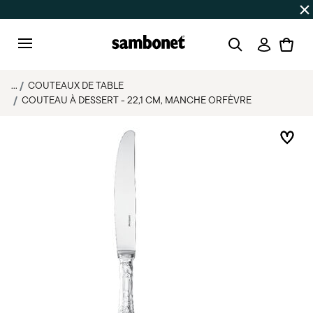
SOLDES D'ÉTÉ
Jusqu'à -50% | Commandes du 7 au 16 août 
Connexi
Menu
...
COUTEAUX DE TABLE
COUTEAU À DESSERT - 22,1 CM, MANCHE ORFÈVRE
List