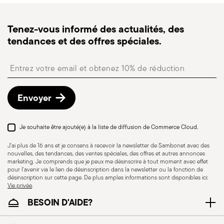
Suivi de commande :
une fois la commande
expédiée, vous recevrez un lien de suivi pour
Tenez-vous informé des actualités, des
suivre la livraison.
tendances et des offres spéciales.
Point relais
: en Italie, la livraison en point relais est
disponible et peut être sélectionnée lors du
Insert your email to register for the newsletters
paiement.
Retours gratuits sous 30 jours
à compter de la
date d’expédition/facturation en suivant la
Envoyer
procédure indiquée sur la page
Politique de retour
.
Je souhaite être ajouté(e) à la liste de diffusion de Commerce Cloud.
J'ai plus de 16 ans et je consens à recevoir la newsletter de Sambonet avec des
Résistance au lave-
nouvelles, des tendances, des ventes spéciales, des offres et autres annonces
vaisselle
marketing. Je comprends que je peux me désinscrire à tout moment avec effet
pour l'avenir via le lien de désinscription dans la newsletter ou la fonction de
désinscription sur cette page. De plus amples informations sont disponibles ici:
Vie privée
.
KNIVES - Une utilisation incorrecte des articles
BESOIN D'AIDE?
peut causer des blessures. Il est donc essentiel
de les utiliser avec prudence et uniquement aux