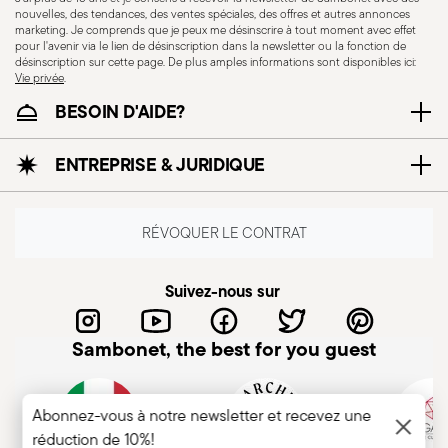
nouvelles, des tendances, des ventes spéciales, des offres et autres annonces
marketing. Je comprends que je peux me désinscrire à tout moment avec effet
pour l'avenir via le lien de désinscription dans la newsletter ou la fonction de
désinscription sur cette page. De plus amples informations sont disponibles ici:
Vie privée
.
BESOIN D'AIDE?
ENTREPRISE & JURIDIQUE
Résistance au lave-
vaisselle
RÉVOQUER LE CONTRAT
KNIVES - Une utilisation incorrecte des articles
Suivez-nous sur
peut causer des blessures. Il est donc essentiel
de les utiliser avec prudence et uniquement aux
Sambonet, the best for you guest
fins prévues. Les principales recommandations
de sécurité sont les suivantes : Bonne prise en
main : Tenez toujours le couteau fermement.
Abonnez-vous à notre newsletter et recevez une
réduction de 10%!
Gardez les doigts éloignés de la lame pour éviter