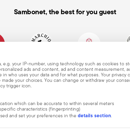
ut causer des blessures à l'utilisateur
Sambonet, the best for you guest
iser uniquement comme prévu. Pour une
mais importantes. Ne chauffez jamais une
r dangereusement chaude, risquant
fixée et ne chauffe pas trop. Si nécessaire,
ent antiadhésif, privilégiez les ustensiles
itez le métal. Lors de l'ouverture du
n de
chapper soudainement. Ne laissez jamais
alienne
Marque historique,
Member of Altagamma
Ecovad
, e.g. your IP-number, using technology such as cookies to s
c des liquides ou aliments susceptibles de
depuis 1856
 personalized ads and content, ad and content measurement, 
s
 in who uses your data and for what purposes. Your privacy 
asserole sur une surface stable et plane
ave made your choices. You can change or withdraw your conse
u gants pour manipuler les casseroles
cy trigger icon.
ains nues. Après chaque usage, nettoyez
voyer
 abrasives. Ne posez jamais une casserole
ocation which can be accurate to within several meters
es fissures. Enfin, contrôlez
specific characteristics (fingerprinting)
s, fissures, rouille, et respectez toujours
DÉCOUVREZ TOUTES NOS MARQUES
details section
ssed and set your preferences in the
.
 nouvelles,
Forme et fonction pour votre maison
. Je comprends
ide social media features and to analyse our traffic. We also