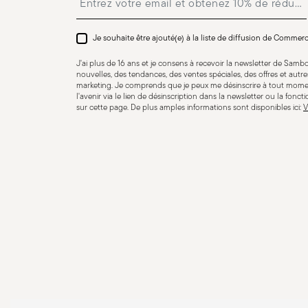
Résistance au lave-vaisselle
Je souhaite être ajouté(e) à la liste de diffusion de Commer
Passe au fou
J'ai plus de 16 ans et je consens à recevoir la newsletter de Sam
nouvelles, des tendances, des ventes spéciales, des offres et aut
marketing. Je comprends que je peux me désinscrire à tout mome
l'avenir via le lien de désinscription dans la newsletter ou la fonct
sur cette page. De plus amples informations sont disponibles ici:
V
Compatible avec cuisinière
Compatible avec cui
électrique
vitro-céramiq
Sans danger pour le contact
alimentaire