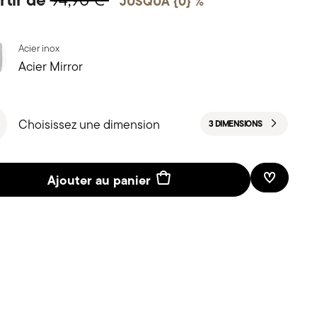
94,90 €
JUSQUÀ {0} %
Acier inox
Acier Mirror
Choisissez une dimension
3 DIMENSIONS
Ajouter au panier
Liste de 