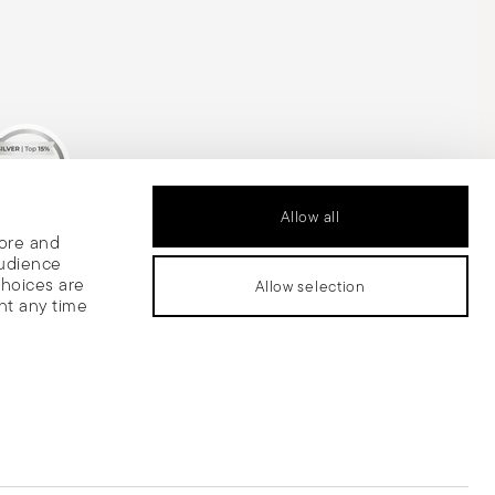
Allow all
is Silver Medal
tore and
audience
choices are
Allow selection
nt any time
 share