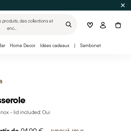
produits, des collections et
Wishlist
Connexion
enc...
Bar
Home Decor
Idées cadeaux
|
Sambonet
a
serole
inox - lid included: Oui
rtir de