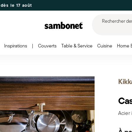
17 août
Rechercher des 
Inspirations
|
Couverts
Table & Service
Cuisine
Home 
Kikk
Cas
Acier 
À pa