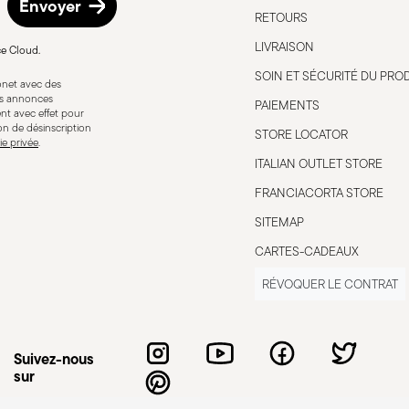
Envoyer
RETOURS
LIVRAISON
ce Cloud.
r
Compatible avec cuisinière à
induction
SOIN ET SÉCURITÉ DU PRO
bonet avec des
res annonces
PAIEMENTS
nt avec effet pour
ion de désinscription
STORE LOCATOR
ie privée
.
ITALIAN OUTLET STORE
sinière
Compatible avec cuisinière à
FRANCIACORTA STORE
ue
gaz
SITEMAP
CARTES-CADEAUX
RÉVOQUER LE CONTRAT
Suivez-nous
sur