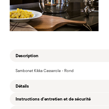
Description
Sambonet Kikka Casserole - Rond
Détails
Sambonet
Instructions d'entretien et de sécurité
Kikka
Acier inox