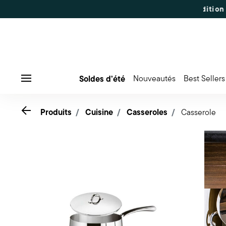
à -50% | Commandes du 7 au 16 août : expédition dès le 
Soldes d’été
Nouveautés
Best Sellers
Menu
Go back
Produits
Cuisine
Casseroles
Casserole