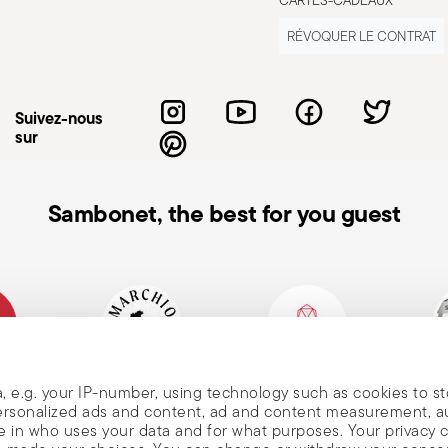
CARTES-CADEAUX
RÉVOQUER LE CONTRAT
Suivez-nous
sur
Sambonet, the best for you guest
n de
alienne
Marque historique,
Member of Altagamma
Ecovad
, e.g. your IP-number, using technology such as cookies to s
depuis 1856
 personalized ads and content, ad and content measurement, 
s
 in who uses your data and for what purposes. Your privacy 