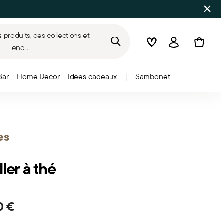
produits, des collections et
Wishlist
Connexion
enc...
Bar
Home Decor
Idées cadeaux
|
Sambonet
es
ller à thé
0 €