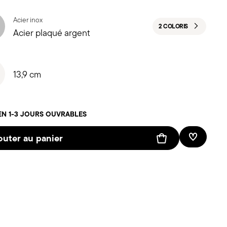
Acier inox
2 COLORIS
Acier plaqué argent
13,9 cm
EN 1-3 JOURS OUVRABLES
outer au panier
Liste de 