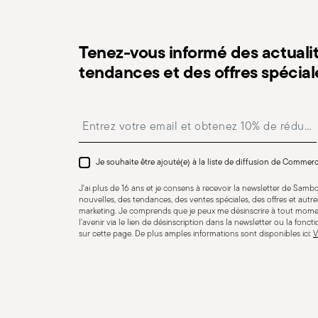
Tenez-vous informé des actualit
Adaptation au lave-vaisselle
tendances et des offres spécial
Insert your email to register for the newsletters
CUTLERY - Les couverts doivent être utilisés et manipu
pour une utilisation en toute sécurité. Utilisation app
usage spécifique. N'utilisez pas les couverts à des fins 
Je souhaite être ajouté(e) à la liste de diffusion de Commer
couverts ne présentent pas de défauts tels que des po
J'ai plus de 16 ans et je consens à recevoir la newsletter de Sam
d'autres cassures. Des couverts endommagés peuvent êt
nouvelles, des tendances, des ventes spéciales, des offres et aut
marketing. Je comprends que je peux me désinscrire à tout mome
s'agit d'un manche qui risque de se détacher en cours d
l'avenir via le lien de désinscription dans la newsletter ou la fonct
les instructions d'utilisation et d'entretien des article
sur cette page. De plus amples informations sont disponibles ici:
V
endroit sûr et hors de portée des enfants. Lorsqu'ils ne 
couverts sans surveillance sur le bord des assiettes ou
et causer des dommages ou des blessures.