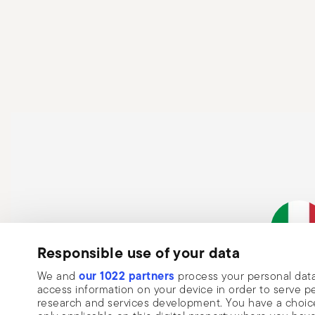
Responsible use of your data
Abonnez-vous à notre newsletter et recevez une réductio
Entreprise it
our 1022 partners
10%!
We and
process your personal data
access information on your device in order to serve
Tenez-vous informé des actualités, de
research and services development. You have a choice