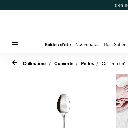
-50% | Commandes du 7 au 16 août : expédition dès le 17 
Soldes d’été
Nouveautés
Best Sellers
Menu
Go back
Collections
Couverts
Perles
Cuiller à thé