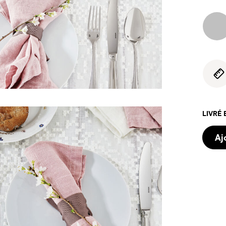
LIVRÉ 
Aj