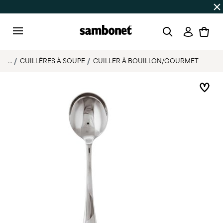
SOLDES D'ÉTÉ
Jusqu'à 50% de réduction sur une sélectio
Connexi
Menu
...
CUILLÈRES À SOUPE
CUILLER À BOUILLON/GOURMET
List