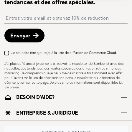
tendances et des offres spéciales.
Point relais
: en Italie, la livraison en point relais est
disponible et peut être sélectionnée lors du
Insert your email to register for the newsletters
paiement.
Retours gratuits sous 30 jours
à compter de la
date d’expédition/facturation en suivant la
Envoyer
procédure indiquée sur la page
Politique de retour
.
Je souhaite être ajouté(e) à la liste de diffusion de Commerce Cloud.
J'ai plus de 16 ans et je consens à recevoir la newsletter de Sambonet avec des
nouvelles, des tendances, des ventes spéciales, des offres et autres annonces
marketing. Je comprends que je peux me désinscrire à tout moment avec effet
pour l'avenir via le lien de désinscription dans la newsletter ou la fonction de
désinscription sur cette page. De plus amples informations sont disponibles ici:
Vie privée
.
BESOIN D'AIDE?
ENTREPRISE & JURIDIQUE
Résistance au lave-
vaisselle