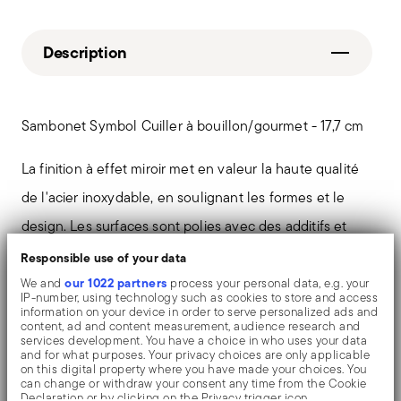
Description
Sambonet Symbol Cuiller à bouillon/gourmet - 17,7 cm
La finition à effet miroir met en valeur la haute qualité
de l'acier inoxydable, en soulignant les formes et le
design. Les surfaces sont polies avec des additifs et
des brosses mécaniques de différents matériaux, qui
Responsible use of your data
lissent l'acier inoxydable en lui conférant une grande
our 1022 partners
We and
process your personal data, e.g. your
IP-number, using technology such as cookies to store and access
brillance. Les reflets enrichissent l'objet et le rendent
information on your device in order to serve personalized ads and
content, ad and content measurement, audience research and
encore plus précieux.
services development. You have a choice in who uses your data
and for what purposes. Your privacy choices are only applicable
on this digital property where you have made your choices. You
can change or withdraw your consent any time from the Cookie
Declaration or by clicking on the Privacy trigger icon.