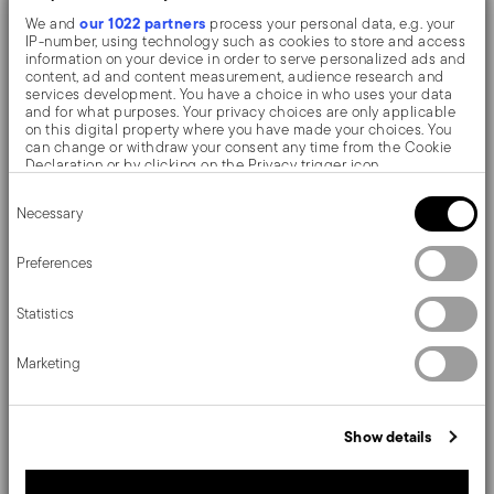
confère une délicate finition mate.
our 1022 partners
We and
process your personal data, e.g. your
IP-number, using technology such as cookies to store and access
information on your device in order to serve personalized ads and
Le couteau à manche creux en orfèvre est typique des
content, ad and content measurement, audience research and
services development. You have a choice in who uses your data
plus belles collections de coutellerie. La lame est
and for what purposes. Your privacy choices are only applicable
on this digital property where you have made your choices. You
collée au manche par l'insertion d'une pâte de ciment
can change or withdraw your consent any time from the Cookie
Declaration or by clicking on the Privacy trigger icon.
spéciale qui confère au couteau un équilibre optimal. Il
Consent
If you allow, we would also like to:
Necessary
Selection
s'agit d'un processus artisanal qui est encore
Collect information about your geographical location
which can be accurate to within several meters
aujourd'hui entièrement réalisé à la main.
Identify your device by actively scanning it for specific
Preferences
characteristics (fingerprinting)
Find out more about how your personal data is processed and set
Statistics
details section
your preferences in the
.
Détails
We use cookies to personalise content and ads, to provide social
Marketing
media features and to analyse our traffic. We also share
information about your use of our site with our social media,
Sambonet
advertising and analytics partners who may combine it with other
Dimensions
Gio Ponti
information that you’ve provided to them or that they’ve collected
Show details
from your use of their services.
Acier inox
22,10 cm
Instructions d'entretien et de sécurité
Acier satiné
80 gr