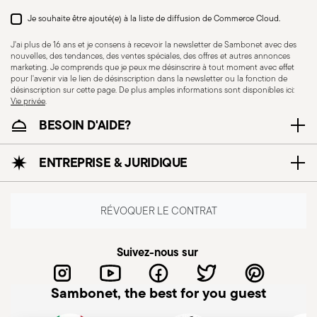
Je souhaite être ajouté(e) à la liste de diffusion de Commerce Cloud.
J'ai plus de 16 ans et je consens à recevoir la newsletter de Sambonet avec des
nouvelles, des tendances, des ventes spéciales, des offres et autres annonces
marketing. Je comprends que je peux me désinscrire à tout moment avec effet
pour l'avenir via le lien de désinscription dans la newsletter ou la fonction de
désinscription sur cette page. De plus amples informations sont disponibles ici:
Vie privée
.
BESOIN D'AIDE?
ENTREPRISE & JURIDIQUE
Résistance au lave-
vaisselle
RÉVOQUER LE CONTRAT
KNIVES - Une utilisation incorrecte des articles
Suivez-nous sur
peut causer des blessures. Il est donc essentiel
de les utiliser avec prudence et uniquement aux
Sambonet, the best for you guest
fins prévues. Les principales recommandations