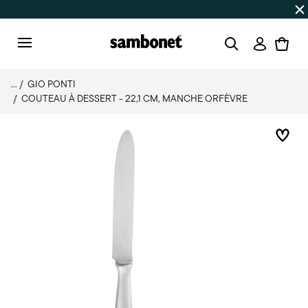
SOLDES D'ÉTÉ
Jusqu'à -50% | Commandes du 7 au 16 août 
Connexi
Menu
...
GIO PONTI
COUTEAU À DESSERT - 22,1 CM, MANCHE ORFÈVRE
List