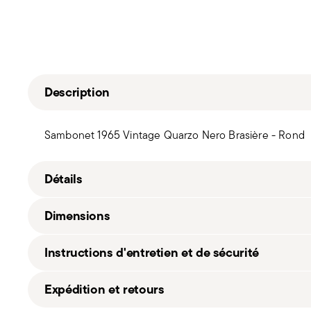
Description
Sambonet 1965 Vintage Quarzo Nero Brasière - Rond
Détails
Sambonet
Dimensions
1965 Vintage Quarzo Nero
Aluminium, Acier inox
Instructions d'entretien et de sécurité
Gris
51007-70_vg
10,0000 dm³
Expédition et retours
2016
2