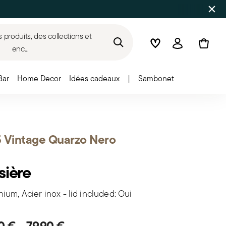
produits, des collections et
Wishlist
Connexion
enc...
Bar
Home Decor
Idées cadeaux
|
Sambonet
 Vintage Quarzo Nero
sière
ium, Acier inox - lid included: Oui
90 €
-
79,90 €