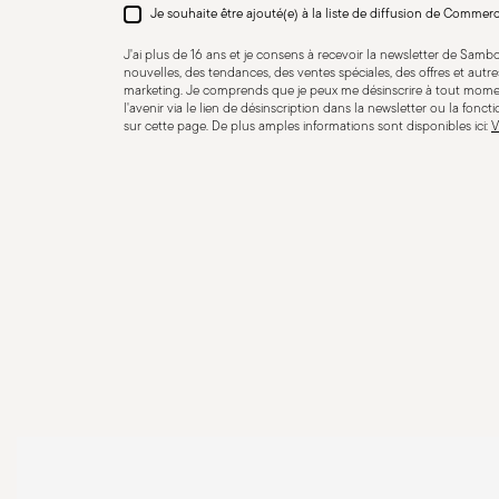
Je souhaite être ajouté(e) à la liste de diffusion de Commer
J'ai plus de 16 ans et je consens à recevoir la newsletter de Sam
nouvelles, des tendances, des ventes spéciales, des offres et aut
marketing. Je comprends que je peux me désinscrire à tout mome
l'avenir via le lien de désinscription dans la newsletter ou la fonct
sur cette page. De plus amples informations sont disponibles ici:
V
Adaptation au lave-vaisselle
Compatible avec cuis
induction
Compatible avec cuisinière
Compatible avec cuis
vitro-céramique
gaz
COOKWARE - Une mauvaise utilisation des casseroles pe
ou à son entourage. Il est donc essentiel de les util
utilisation sûre, suivez ces recommandations simples 