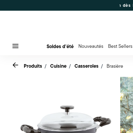
Commandes du 7 au 16 août : expédition dès le 17 août
Soldes d’été
Nouveautés
Best Sellers
Menu
Go back
Produits
Cuisine
Casseroles
Brasière