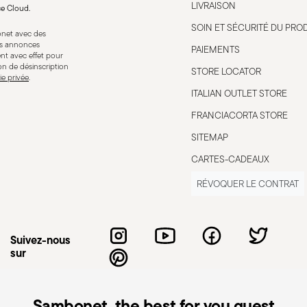
LIVRAISON
ce Cloud.
SOIN ET SÉCURITÉ DU PRO
bonet avec des
res annonces
PAIEMENTS
nt avec effet pour
ion de désinscription
STORE LOCATOR
ie privée
.
inière à
Compatible avec cuisinière
ITALIAN OUTLET STORE
électrique
FRANCIACORTA STORE
SITEMAP
CARTES-CADEAUX
inière à
Sans danger pour le contact
RÉVOQUER LE CONTRAT
alimentaire
Suivez-nous
sur
ut causer des blessures à l'utilisateur
iser uniquement comme prévu. Pour une
mais importantes. Ne chauffez jamais une
Sambonet, the best for you guest