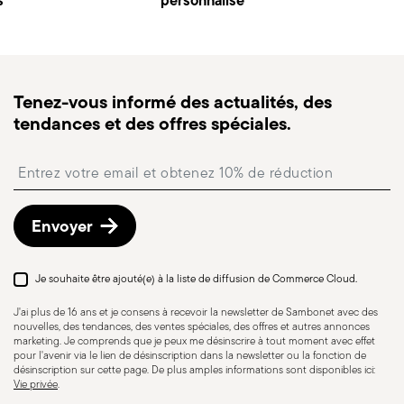
s
Expédition rapide :
personnalisé
pour les articles en stock,
sans manche 20&#160;cm, 1 manche amovible, 1
l’expédition standard prend généralement 1 à 3
couvercle 20 cm, 1 couvercle 24 cm
jours ouvrés.
Suivi de commande :
une fois la commande
Poêle À Frire Sans Manche Cm 20|Chromatica
expédiée, vous recevrez un lien de suivi pour
Aluminium|Terre Cuite|51064-20 Sautoir Sans
Tenez-vous informé des actualités, des
suivre la livraison.
Anses Cm 24|Chromatica Aluminium|Vert
tendances et des offres spéciales.
Point relais
: en Italie, la livraison en point relais est
Forêt|51065-24 Casserole Haute Sans Manche Cm
disponible et peut être sélectionnée lors du
20|Chromatica Aluminium|Papier Sucre|51067-20
Insert your email to register for the newsletters
paiement.
Manche Amovible|Chromatica|Noir|51064-AA
Retours gratuits sous 30 jours
à compter de la
Couvercle Cm 20|Chromatica Verre|51061-20
date d’expédition/facturation en suivant la
Couvercle Cm 24|Chromatica Verre|51061-24
Envoyer
procédure indiquée sur la page
Politique de retour
.
Rond
Je souhaite être ajouté(e) à la liste de diffusion de Commerce Cloud.
Adaptation au lave-
Passe au four
J'ai plus de 16 ans et je consens à recevoir la newsletter de Sambonet avec des
vaisselle
nouvelles, des tendances, des ventes spéciales, des offres et autres annonces
marketing. Je comprends que je peux me désinscrire à tout moment avec effet
pour l'avenir via le lien de désinscription dans la newsletter ou la fonction de
désinscription sur cette page. De plus amples informations sont disponibles ici:
COOKWARE - Une mauvaise utilisation des
Vie privée
.