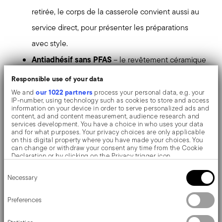
retirée, le corps de la casserole convient aussi au
service direct, pour présenter les préparations
avec style.
Antiadhésif sans PFAS
– le revêtement céramique
antiadhésif est fabriqué sans PFAS, facile à
Responsible use of your data
nettoyer et compatible avec le lave-vaisselle.
our 1022 partners
We and
process your personal data, e.g. your
IP-number, using technology such as cookies to store and access
Corps en aluminium
– léger et pratique à
information on your device in order to serve personalized ads and
content, ad and content measurement, audience research and
manipuler, il favorise une cuisson homogène et
services development. You have a choice in who uses your data
and for what purposes. Your privacy choices are only applicable
adaptée à un usage quotidien.
on this digital property where you have made your choices. You
can change or withdraw your consent any time from the Cookie
Compatible four
– utilisable au four sans la
Declaration or by clicking on the Privacy trigger icon.
Consent
poignée, pour élargir les possibilités de préparation
If you allow, we would also like to:
Necessary
Selection
Collect information about your geographical location
avec un seul élément polyvalent.
which can be accurate to within several meters
Identify your device by actively scanning it for specific
Preferences
Palette iconique
– quatre couleurs originales, une
characteristics (fingerprinting)
Find out more about how your personal data is processed and set
pour chaque élément de cuisson, pensées pour