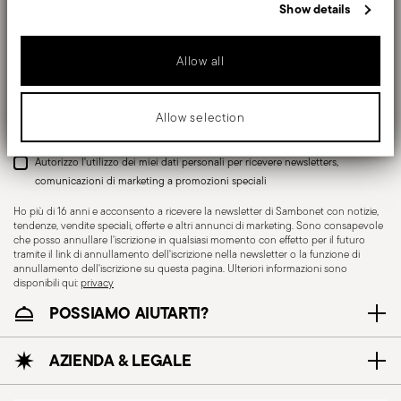
speciali.
Show details
consegna.
from your use of their services.
Punto di ritiro
: in Italia è disponibile la consegna
Insert your email to register for the newsletters
presso Punto di Ritiro, selezionabile al checkout.
Allow all
Reso gratuito entro 30 giorni
dalla data di
spedizione/fatturazione seguendo la procedura
Invia
Allow selection
indicata nella pagina
Politica di reso
.
Autorizzo l'utilizzo dei miei dati personali per ricevere newsletters,
comunicazioni di marketing a promozioni speciali
Ho più di 16 anni e acconsento a ricevere la newsletter di Sambonet con notizie,
tendenze, vendite speciali, offerte e altri annunci di marketing. Sono consapevole
che posso annullare l'iscrizione in qualsiasi momento con effetto per il futuro
tramite il link di annullamento dell'iscrizione nella newsletter o la funzione di
annullamento dell'iscrizione su questa pagina. Ulteriori informazioni sono
disponibili qui:
privacy
POSSIAMO AIUTARTI?
AZIENDA & LEGALE