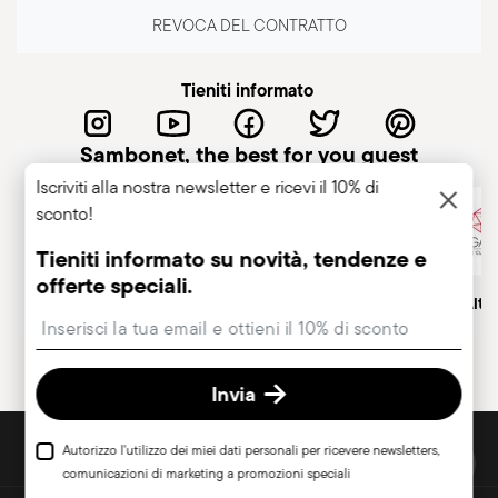
REVOCA DEL CONTRATTO
Tieniti informato
Sambonet, the best for you guest
Iscriviti alla nostra newsletter e ricevi il 10% di
sconto!
Tieniti informato su novità, tendenze e
offerte speciali.
Azienda italiana
Marchio Storico, dal 1856
Socio Alt
Insert your email to register for the newsletters
Invia
SCOPRI TUTTI I NOSTRI BRAND
Autorizzo l'utilizzo dei miei dati personali per ricevere newsletters,
Bellezza e funzionalità per la tua casa
comunicazioni di marketing a promozioni speciali