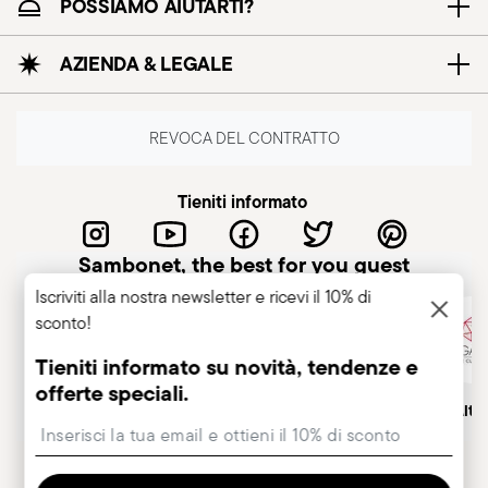
POSSIAMO AIUTARTI?
AZIENDA & LEGALE
REVOCA DEL CONTRATTO
Tieniti informato
Sambonet, the best for you guest
Iscriviti alla nostra newsletter e ricevi il 10% di
sconto!
Tieniti informato su novità, tendenze e
offerte speciali.
Azienda italiana
Marchio Storico, dal 1856
Socio Alt
Insert your email to register for the newsletters