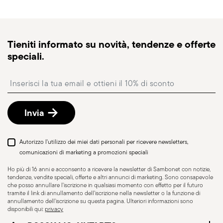
magazzino, la spedizione standard richiede
generalmente 1–3 giorni lavorativi.
Spedizione tracciabile
: una volta spedito l’ordine,
Tieniti informato su novità, tendenze e offerte
riceverai un link di tracciamento per monitorare la
speciali.
consegna.
Punto di ritiro
: in Italia è disponibile la consegna
Insert your email to register for the newsletters
presso Punto di Ritiro, selezionabile al checkout.
Reso gratuito entro 30 giorni
dalla data di
spedizione/fatturazione seguendo la procedura
Invia
indicata nella pagina
Politica di reso
.
Autorizzo l'utilizzo dei miei dati personali per ricevere newsletters,
comunicazioni di marketing a promozioni speciali
Ho più di 16 anni e acconsento a ricevere la newsletter di Sambonet con notizie,
tendenze, vendite speciali, offerte e altri annunci di marketing. Sono consapevole
che posso annullare l'iscrizione in qualsiasi momento con effetto per il futuro
tramite il link di annullamento dell'iscrizione nella newsletter o la funzione di
annullamento dell'iscrizione su questa pagina. Ulteriori informazioni sono
disponibili qui:
privacy