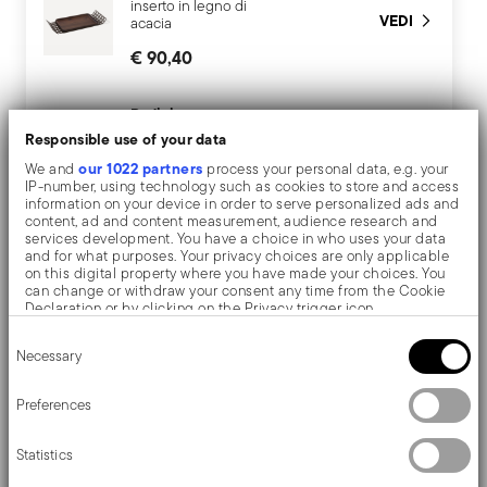
inserto in legno di
VEDI
acacia
€ 90,40
Radici
Vassoio grande con
Responsible use of your data
inserto in legno laccato
VEDI
our 1022 partners
We and
process your personal data, e.g. your
€ 93,40
IP-number, using technology such as cookies to store and access
information on your device in order to serve personalized ads and
content, ad and content measurement, audience research and
services development. You have a choice in who uses your data
and for what purposes. Your privacy choices are only applicable
on this digital property where you have made your choices. You
Descrizione
can change or withdraw your consent any time from the Cookie
Declaration or by clicking on the Privacy trigger icon.
Consent
If you allow, we would also like to:
Necessary
Selection
Collect information about your geographical location
Sambonet Radici Vassoio - Rettangolare - 46,5 cm x
which can be accurate to within several meters
Identify your device by actively scanning it for specific
20,5 cm - h 3,8 cm
Preferences
characteristics (fingerprinting)
Find out more about how your personal data is processed and set
Statistics
Ispirati al design geometrico degli anni Settanta, gli
details section
your preferences in the
.